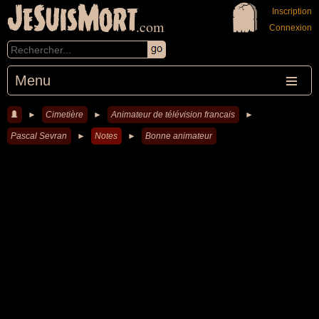
JeSuisMort
Inscription
.com
Connexion
Menu
►
Cimetière
►
Animateur de télévision francais
►
Pascal Sevran
►
Notes
►
Bonne animateur