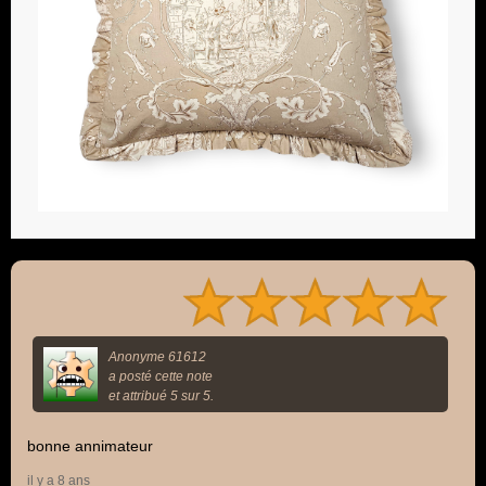
Anonyme 61612
a posté cette note
et attribué 5 sur 5.
bonne annimateur
il y a 8 ans