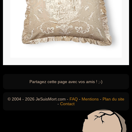
Partagez cette page avec vos amis ! ;-)
© 2004 - 2026 JeSuisMort.com -
FAQ
-
Mentions
-
Plan du site
-
Contact