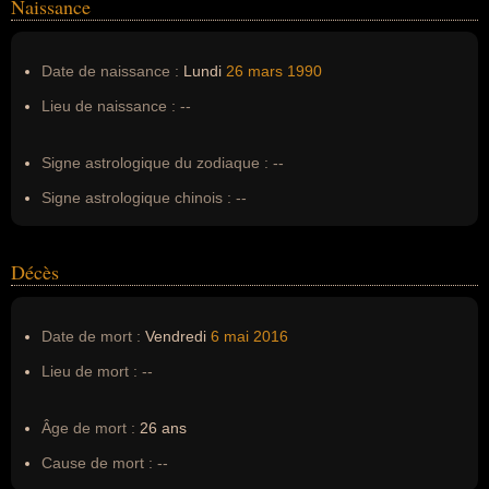
Naissance
Nom de famille :
Ekeng Ekeng
Pseudonyme :
--
Date de naissance :
Lundi
26 mars
1990
Surnom :
--
Lieu de naissance :
--
Erreurs d'écriture :
Patrick Claude Ekeng Ekeng, Patrick
Ekeng
Signe astrologique du zodiaque :
--
Signe astrologique chinois :
--
Décès
Date de mort :
Vendredi
6 mai
2016
Lieu de mort :
--
Âge de mort :
26 ans
Cause de mort :
--