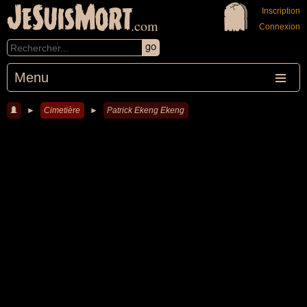
JeSuisMort
Inscription
.com
Connexion
Menu
►
Cimetière
►
Patrick Ekeng Ekeng