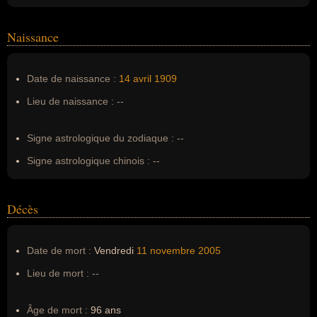
Homonymes :
0
(aucun)
Naissance
Nom de famille :
Drucker
Pseudonyme :
--
Date de naissance :
14 avril
1909
Surnom :
--
Lieu de naissance :
--
Erreurs d'écriture :
Peter Ferdinand Drucker
Signe astrologique du zodiaque :
--
Signe astrologique chinois :
--
Décès
Date de mort :
Vendredi
11 novembre
2005
Lieu de mort :
--
Âge de mort :
96 ans