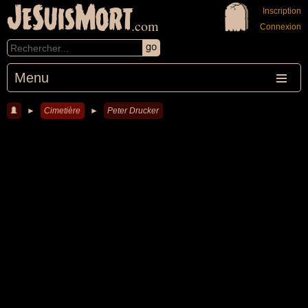
JeSuisMort
Inscription
.com
Connexion
Menu
►
Cimetière
►
Peter Drucker