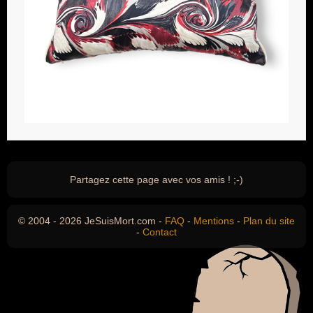
Partagez cette page avec vos amis ! ;-)
© 2004 - 2026 JeSuisMort.com -
FAQ
-
Mentions
-
Plan du site
-
Contact