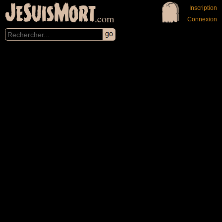
JeSuisMort
Inscription
.com
Connexion