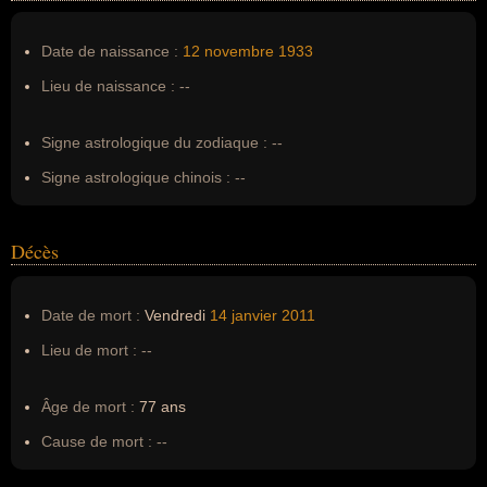
Nom de famille :
Post
Pseudonyme :
--
Date de naissance :
12 novembre
1933
Surnom :
--
Lieu de naissance :
--
Erreurs d'écriture :
--
Signe astrologique du zodiaque :
--
Signe astrologique chinois :
--
Décès
Date de mort :
Vendredi
14 janvier
2011
Lieu de mort :
--
Âge de mort :
77 ans
Cause de mort :
--