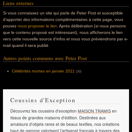
Liens externes
Si vous connaissez un site qui parle de Peter Post et susceptible
d'apporter des informations complémentaires à cette page, vous
pouvez
nous proposer le lien
. Après délibération (si nous pensons
que le contenu proposé est intéressant), nous afficherons le lien
vers cette nouvelle source d'infos et nous vous préviendrons par e-
mail quand il sera publié.
Autres points communs avec Peter Post
Célébrités mortes en janvier 2011
(30)
Coussins d'Exception
Découvrez les coussins d'exception
en
MAISON TRAMIS
tissus de grandes maisons d'édition. Destinées aux
amateurs d'objets rares et de beaux textiles, nos créations
haut de gamme valorisent l'artisanat français à travers des