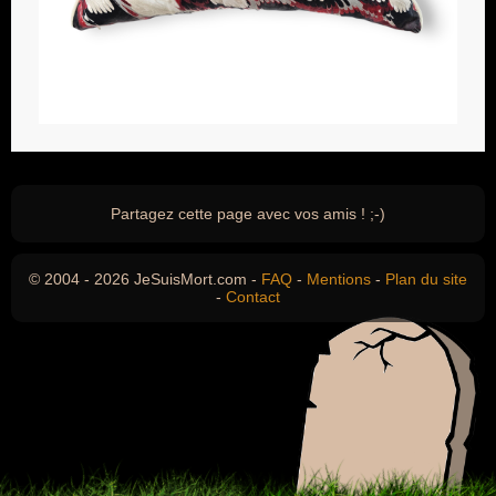
Partagez cette page avec vos amis ! ;-)
© 2004 - 2026 JeSuisMort.com -
FAQ
-
Mentions
-
Plan du site
-
Contact