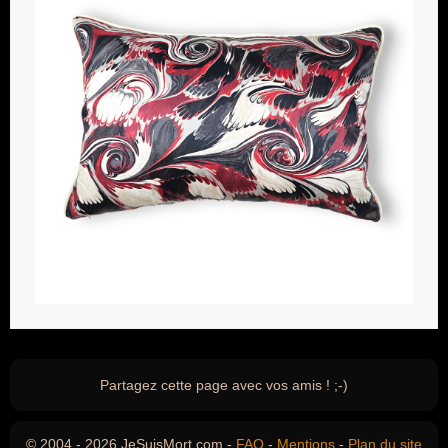
Partagez cette page avec vos amis ! ;-)
© 2004 - 2026 JeSuisMort.com -
FAQ
-
Mentions
-
Plan du site