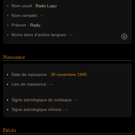
Nom usuel :
Radu Lupu
Nom complet :
--
Prénom :
Radu
Noms dans d'autres langues :
--
+
+
Homonymes :
0
(aucun)
Naissance
Nom de famille :
Lupu
Pseudonyme :
--
Date de naissance :
30 novembre
1945
Surnom :
--
Lieu de naissance :
--
Erreurs d'écriture :
--
Signe astrologique du zodiaque :
--
Signe astrologique chinois :
--
Décès