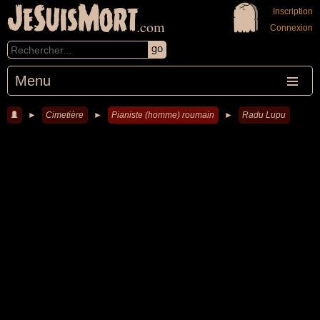
JeSuisMort
Inscription
.com
Connexion
Menu
►
Cimetière
►
Pianiste (homme) roumain
►
Radu Lupu