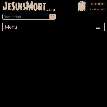
JeSuisMort
Inscription
.com
Connexion
Menu