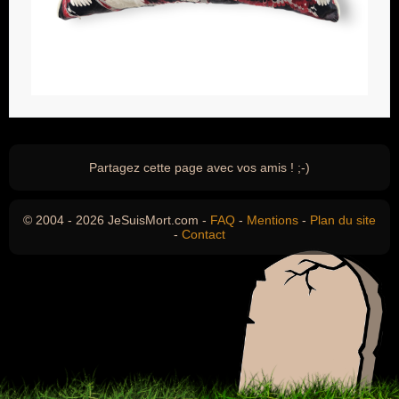
Partagez cette page avec vos amis ! ;-)
© 2004 - 2026 JeSuisMort.com -
FAQ
-
Mentions
-
Plan du site
-
Contact