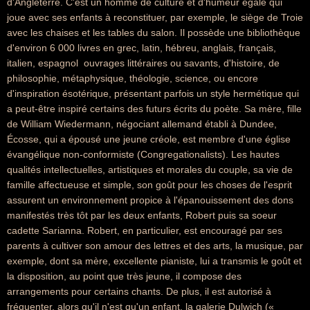
d'Angleterre. C'est un homme de culture et d'humeur égale qui
joue avec ses enfants à reconstituer, par exemple, le siège de Troie
avec les chaises et les tables du salon. Il possède une bibliothèque
d'environ 6 000 livres en grec, latin, hébreu, anglais, français,
italien, espagnol  ouvrages littéraires ou savants, d'histoire, de
philosophie, métaphysique, théologie, science, ou encore
d'inspiration ésotérique, présentant parfois un style hermétique qui
a peut-être inspiré certains des futurs écrits du poète. Sa mère, fille
de William Wiedermann, négociant allemand établi à Dundee,
Écosse, qui a épousé une jeune créole, est membre d'une église
évangélique non-conformiste (Congregationalists). Les hautes
qualités intellectuelles, artistiques et morales du couple, sa vie de
famille affectueuse et simple, son goût pour les choses de l'esprit
assurent un environnement propice à l'épanouissement des dons
manifestés très tôt par les deux enfants, Robert puis sa soeur
cadette Sarianna. Robert, en particulier, est encouragé par ses
parents à cultiver son amour des lettres et des arts, la musique, par
exemple, dont sa mère, excellente pianiste, lui a transmis le goût et
la disposition, au point que très jeune, il compose des
arrangements pour certains chants. De plus, il est autorisé à
fréquenter, alors qu'il n'est qu'un enfant, la galerie Dulwich («