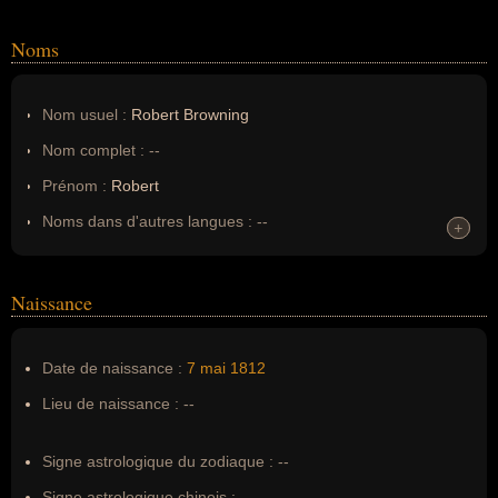
Noms
Nom usuel :
Robert Browning
Nom complet :
--
Prénom :
Robert
Noms dans d'autres langues :
--
+
+
Homonymes :
0
(aucun)
Naissance
Nom de famille :
Browning
Pseudonyme :
--
Date de naissance :
7 mai
1812
Surnom :
--
Lieu de naissance :
--
Erreurs d'écriture :
--
Signe astrologique du zodiaque :
--
Signe astrologique chinois :
--