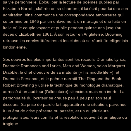
sa vie personnelle. Ébloui par la lecture de poèmes publiés par
Elizabeth Barrett, cloîtrée en sa chambre, il lui écrit pour lui dire son
admiration. Ainsi commence une correspondance amoureuse qui
se termine en 1846 par un enlèvement, un mariage et une fuite en
Italie où le couple voyage et publie pendant quinze ans jusqu'au
décès d'Elizabeth en 1861. À son retour en Angleterre, Browning
retrouve les cercles littéraires et les clubs où se réunit l'intelligentsia
londonienne.
Ses oeuvres les plus importantes sont les recueils Dramatic Lyrics,
Dramatic Romances and Lyrics, Men and Women, selon Margaret
Drabble, le chef d'oeuvre de sa maturité (« his middle life »), et
Dramatis Personae, et le poème narratif The Ring and the Book.
Robert Browning y utilise la technique du monologue dramatique,
adressé à un auditeur (l'allocutaire) silencieux mais non inerte. La
personnalité du locuteur se creuse peu à peu par son seul
discours. Sa prise de parole fait apparaître une situation, parvenue
à un état de crise présente ou passée, et un ou plusieurs
protagonistes, leurs conflits et la résolution, souvent dramatique ou
tragique.