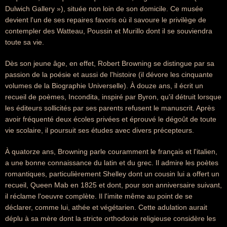
Dulwich Gallery »), située non loin de son domicile. Ce musée
devient l'un de ses repaires favoris où il savoure le privilège de
contempler des Watteau, Poussin et Murillo dont il se souviendra
toute sa vie.
Dès son jeune âge, en effet, Robert Browning se distingue par sa
passion de la poésie et aussi de l'histoire (il dévore les cinquante
volumes de la Biographie Universelle). À douze ans, il écrit un
recueil de poèmes, Incondita, inspiré par Byron, qu'il détruit lorsque
les éditeurs sollicités par ses parents refusent le manuscrit. Après
avoir fréquenté deux écoles privées et éprouvé le dégoût de toute
vie scolaire, il poursuit ses études avec divers précepteurs.
À quatorze ans, Browning parle couramment le français et l'italien,
a une bonne connaissance du latin et du grec. Il admire les poètes
romantiques, particulièrement Shelley dont un cousin lui a offert un
recueil, Queen Mab en 1825 et dont, pour son anniversaire suivant,
il réclame l'oeuvre complète. Il l'imite même au point de se
déclarer, comme lui, athée et végétarien. Cette adulation aurait
déplu à sa mère dont la stricte orthodoxie religieuse considère les