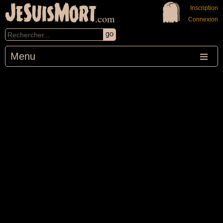
JeSuisMort
Inscription
.com
Connexion
Menu