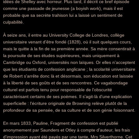
idées de Shelley avec horreur. Plus tard, il décrit ce bref épisode
comme une passade de jeunesse (a boyish work), mais il est
probable que sa secrète trahison lui a laissé un sentiment de
culpabilité.
À seize ans, il entre au University College de Londres, collège
universitaire venant d'être fondé (1828), où il suit quelques cours,
mais le quitte à la fin de sa première année. Sa mère consentirait à
la poursuite de ses études supérieures, mais uniquement à
Cambridge ou Oxford, universités non laïques. Or elles n'acceptent
que les étudiants de confession anglicane ; la scolarité universitaire
de Robert s'arrête donc là et désormais, son éducation est laissée
à la liberté de ses goûts et de ses rencontres. Ce vagabondage
culturel est parfois tenu pour responsable de l'obscurité
caractérisant certains de ses poèmes. Il s'agit-là d'une explication
superficielle : l'écriture originale de Browning relève plutôt de la
profondeur de sa pensée, de sa culture et de son génie foisonnant.
En mars 1833, Pauline, Fragment de confession est publié
anonymement par Saunders et Otley à compte d'auteur, les frais
d'impression ayant été payés par une tante, Mrs Silverthorne. Cet