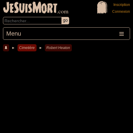
JeSuisMort
Inscription
.com
Connexion
Menu
►
Cimetière
►
Robert Heaton