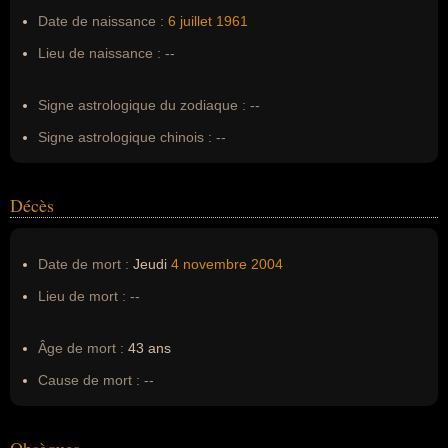
Pseudonyme :
--
Date de naissance :
6 juillet
1961
Surnom :
--
Lieu de naissance :
--
Erreurs d'écriture :
Robb, Robb Heaton
Signe astrologique du zodiaque :
--
Signe astrologique chinois :
--
Décès
Date de mort :
Jeudi
4 novembre
2004
Lieu de mort :
--
Âge de mort :
43 ans
Cause de mort :
--