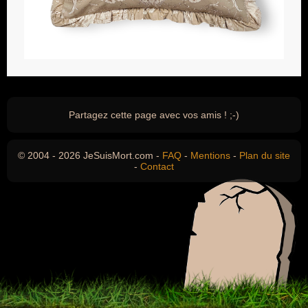
Partagez cette page avec vos amis ! ;-)
© 2004 - 2026 JeSuisMort.com -
FAQ
-
Mentions
-
Plan du site
-
Contact