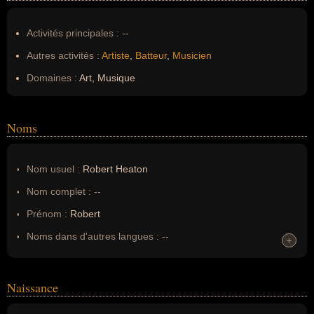
Activités principales :
--
Autres activités :
Artiste
,
Batteur
,
Musicien
Domaines :
Art, Musique
Noms
Nom usuel :
Robert Heaton
Nom complet :
--
Prénom :
Robert
Noms dans d'autres langues :
--
+
+
Homonymes :
0
(aucun)
Naissance
Nom de famille :
Heaton