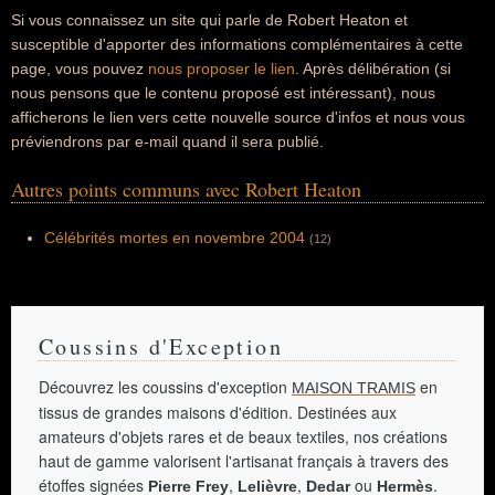
Si vous connaissez un site qui parle de Robert Heaton et
susceptible d'apporter des informations complémentaires à cette
page, vous pouvez
nous proposer le lien
. Après délibération (si
nous pensons que le contenu proposé est intéressant), nous
afficherons le lien vers cette nouvelle source d'infos et nous vous
préviendrons par e-mail quand il sera publié.
Autres points communs avec Robert Heaton
Célébrités mortes en novembre 2004
(12)
Coussins d'Exception
Découvrez les coussins d'exception
en
MAISON TRAMIS
tissus de grandes maisons d'édition. Destinées aux
amateurs d'objets rares et de beaux textiles, nos créations
haut de gamme valorisent l'artisanat français à travers des
étoffes signées
,
,
ou
.
Pierre Frey
Lelièvre
Dedar
Hermès