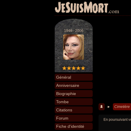
JeSuisMort
.com
1946 - 2006
Général
Anniversaire
Biographie
Tombe
►
Cimetière
Citations
Forum
En poursuivant vo
Fiche d'identité