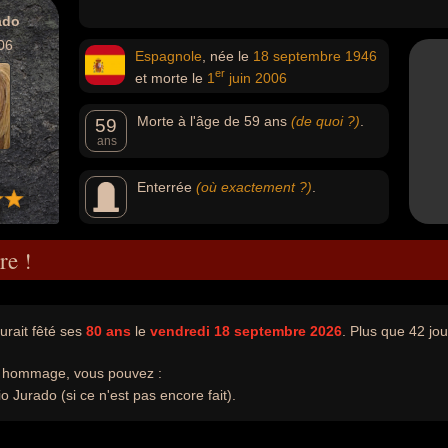
ado
06
Espagnole
, née le
18 septembre
1946
er
et morte le
1
juin
2006
Morte à l'âge de 59 ans
(de quoi ?)
.
59
ans
Enterrée
(où exactement ?)
.
re !
urait fêté ses
80 ans
le
vendredi 18 septembre 2026
. Plus que 42 jou
e hommage, vous pouvez :
o Jurado (si ce n'est pas encore fait).