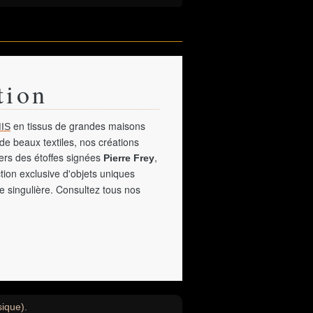
tion
en tissus de grandes maisons
IS
de beaux textiles, nos créations
vers des étoffes signées
,
Pierre Frey
tion exclusive d'objets uniques
e singulière. Consultez tous nos
sique).