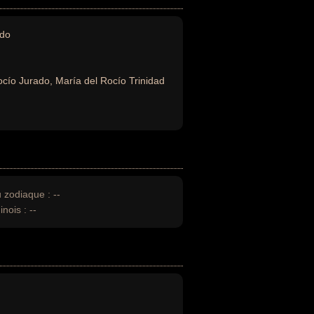
ado
cío Jurado, María del Rocío Trinidad
u zodiaque :
--
inois :
--