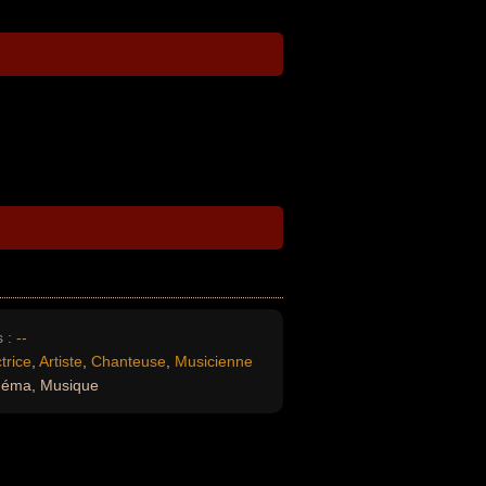
 :
--
trice
,
Artiste
,
Chanteuse
,
Musicienne
néma, Musique