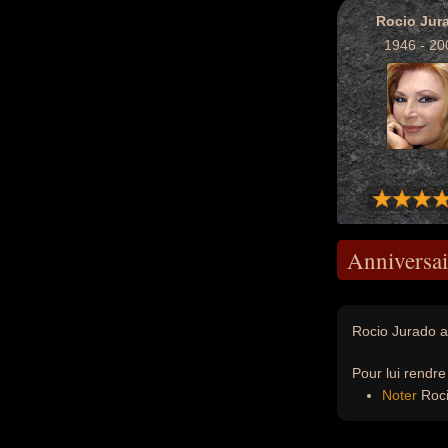
Rocio Jur
1946 - 20
Anniversai
Rocio Jurado a
Pour lui rendr
Noter
Roci