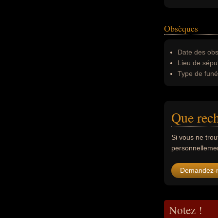
Obsèques
Date des obs
Lieu de sépul
Type de funér
Que rech
Si vous ne tro
personnellement
Demandez-
Notez !