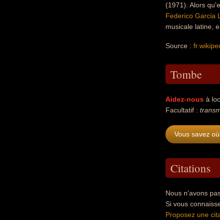
(1971). Alors qu'
Federico Garcia 
musicale latine, 
Source :
fr.wikipe
Tombe
Aidez-nous
à loc
Facultatif :
transm
Vous savez où
Citations
Nous n'avons pas
Si vous connaiss
Proposez une cita