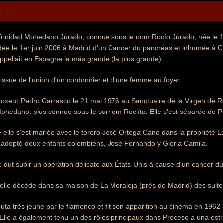
e
Trinidad Mohedano Jurado, connue sous le nom Rocío Jurado, née le 
ée le 1er juin 2006 à Madrid d'un Cancer du pancréas et inhumée à Chi
ppellait en Espagne la más grande (la plus grande).
issue de l'union d'un cordonnier et d'une femme au foyer.
boxeur Pedro Carrasco le 21 mai 1976 au Sanctuaire de la Virgen de Re
hedano, plus connue sous le surnom Rociíto. Elle s'est séparée de Pe
 elle s'est mariée avec le torero José Ortega Cano dans la propriété L
a adopté deux enfants colombiens, José Fernando y Gloria Camila.
e dut subir un opération délicate aux États-Unis à cause d'un cancer d
 elle décéde dans sa maison de La Moraleja (près de Madrid) des suite
ta très jeune par le flamenco et fit son apparition au cinéma en 1962 
lle a également tenu un des rôles principaux dans Proceso a una estre