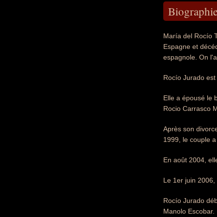
Biographi
María del Rocío 
Espagne et décéd
espagnole. On l'a
Rocío Jurado est 
Elle a épousé le 
Rocio Carrasco Mo
Après son divorce
1999, le couple 
En août 2004, ell
Le 1er juin 2006,
Rocío Jurado débu
Manolo Escobar. E