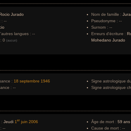
Rocio Jurado
Nom de famille :
Jur
 :
--
Pseudonyme :
--
cio
Surnom :
--
autres langues :
--
Erreurs d'écriture :
Ro
:
0
Mohedano Jurado
(aucun)
sance :
18 septembre
1946
Signe astrologique d
sance :
--
Signe astrologique ch
er
 :
Jeudi
1
juin
2006
Âge de mort :
59 ans
:
--
Cause de mort :
--