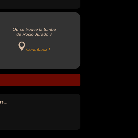
Où se trouve la tombe
de Rocio Jurado ?
Contribuez !
rs...