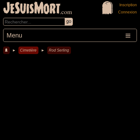
JeSuisMort
Inscription
.com
Connexion
Menu
►
Cimetière
►
Rod Serling