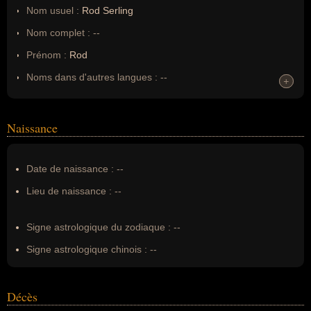
Nom usuel :
Rod Serling
Nom complet :
--
Prénom :
Rod
Noms dans d'autres langues :
--
+
+
Homonymes :
0
(aucun)
Naissance
Nom de famille :
Serling
Pseudonyme :
--
Date de naissance :
--
Surnom :
--
Lieu de naissance :
--
Erreurs d'écriture :
--
Signe astrologique du zodiaque :
--
Signe astrologique chinois :
--
Décès