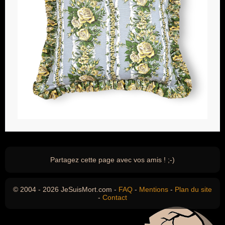
Partagez cette page avec vos amis ! ;-)
© 2004 - 2026 JeSuisMort.com -
FAQ
-
Mentions
-
Plan du site
-
Contact