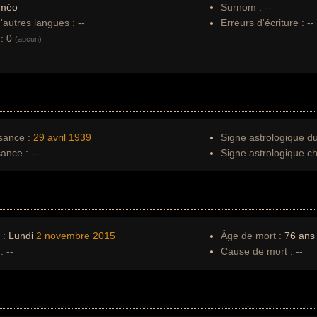
méo
Surnom :
--
autres langues :
--
Erreurs d'écriture :
--
:
0
(aucun)
sance :
29 avril
1939
Signe astrologique d
sance :
--
Signe astrologique ch
 :
Lundi
2 novembre
2015
Âge de mort :
76 ans
:
--
Cause de mort :
--