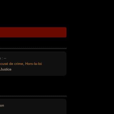
 :
--
cusé de crime
,
Hors-la-loi
Justice
ion