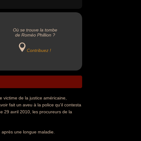
Où se trouve la tombe
de Roméo Phillion ?
Contribuez !
 victime de la justice américaine,
r fait un aveu à la police qu'il contesta
Le 29 avril 2010, les procureurs de la
) après une longue maladie.