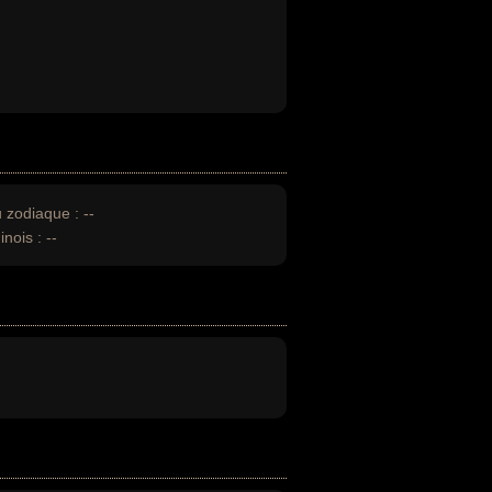
u zodiaque :
--
inois :
--