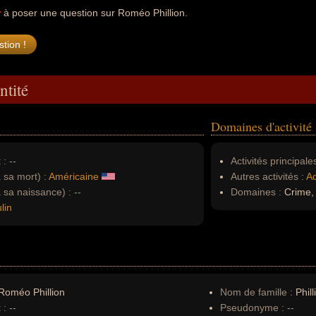
r
à poser une question sur Roméo Phillion.
ntité
Domaines d'activité
 :
--
Activités principales
à sa mort) :
Américaine
Autres activités :
Ac
à sa naissance) :
--
Domaines :
Crime, 
lin
Roméo Phillion
Nom de famille :
Phill
 :
--
Pseudonyme :
--