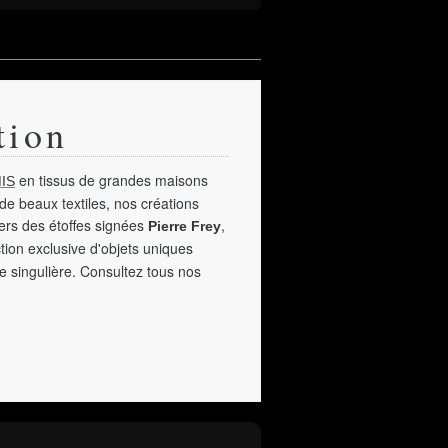
tion
en tissus de grandes maisons
IS
de beaux textiles, nos créations
vers des étoffes signées
,
Pierre Frey
tion exclusive d'objets uniques
e singulière. Consultez tous nos