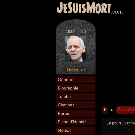
JeSuisMort
.com
1939 - 2015
Notez-le !
Général
Biographie
Tombe
Citations
►
Cimetière
Forum
Fiche d'identité
En poursuivant vo
Notez !