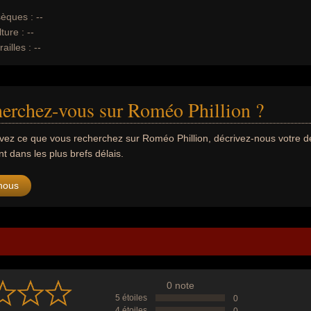
èques :
--
ture :
--
ailles :
--
erchez-vous sur Roméo Phillion ?
uvez ce que vous recherchez sur Roméo Phillion, décrivez-nous votre
 dans les plus brefs délais.
nous
0 note
5 étoiles
0
4 étoiles