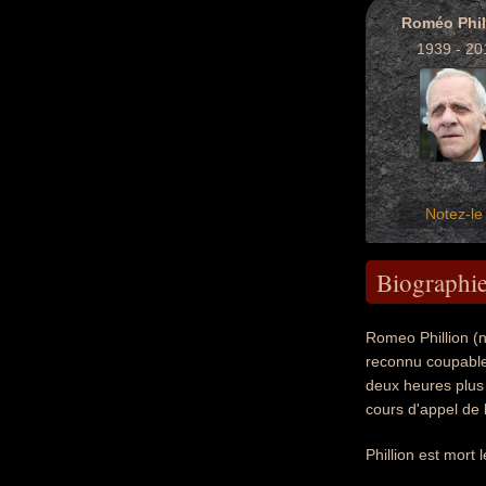
Roméo Phil
1939 - 20
Notez-le 
Biographi
Romeo Phillion (n
reconnu coupable 
deux heures plus t
cours d'appel de l
Phillion est mort