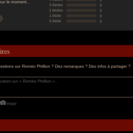
0
ur le moment...
3 étoiles
0
2 étoiles
0
1 étoile
0
?
0 étoile
0
res
estions sur Roméo Phillion ? Des remarques ? Des infos à partager ?
Image