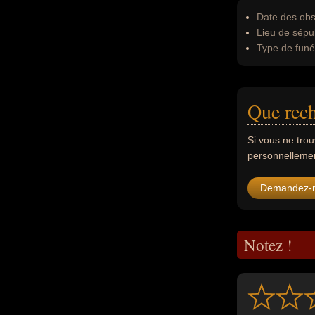
Date des obs
Lieu de sépul
Type de funér
Que rech
Si vous ne tro
personnellement
Demandez-
Notez !