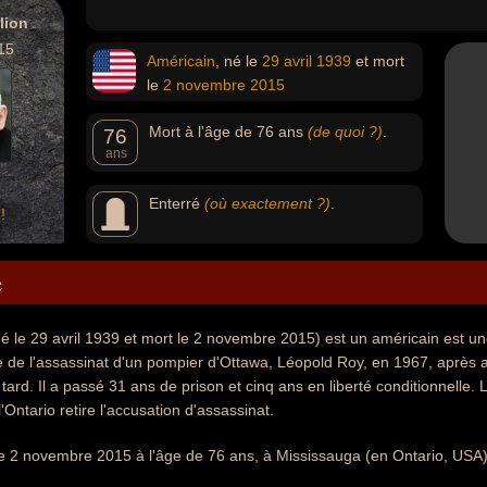
lion
15
Américain
, né le
29 avril
1939
et mort
le
2 novembre
2015
Mort à l'âge de 76 ans
(de quoi ?)
.
76
ans
Enterré
(où exactement ?)
.
!
e
é le 29 avril 1939 et mort le 2 novembre 2015) est un américain est une
de l'assassinat d'un pompier d'Ottawa, Léopold Roy, en 1967, après avoi
ard. Il a passé 31 ans de prison et cinq ans en liberté conditionnelle. 
'Ontario retire l'accusation d'assassinat.
 le 2 novembre 2015 à l'âge de 76 ans, à Mississauga (en Ontario, USA