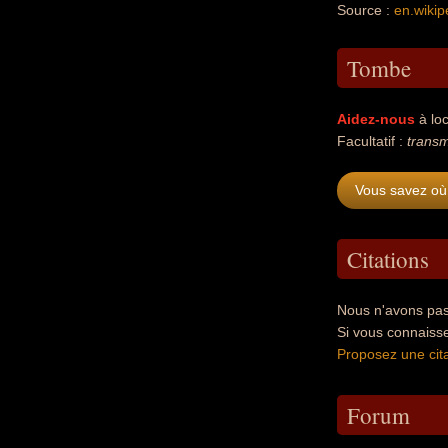
Source :
en.wikip
Tombe
Aidez-nous
à loc
Facultatif :
transm
Vous savez où 
Citations
Nous n'avons pas 
Si vous connaiss
Proposez une cita
Forum