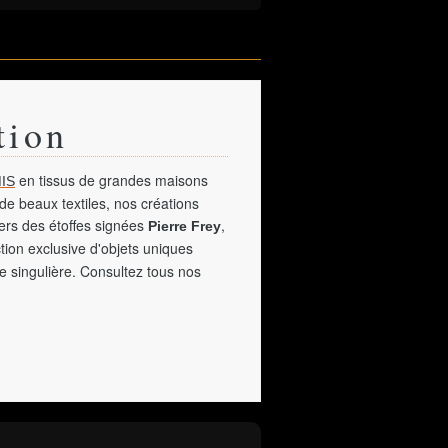
tion
en tissus de grandes maisons
IS
de beaux textiles, nos créations
vers des étoffes signées
,
Pierre Frey
tion exclusive d'objets uniques
e singulière. Consultez tous nos