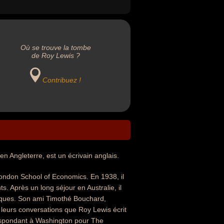
Où se trouve la tombe
de Roy Lewis ?
Contribuez !
 Angleterre, est un écrivain anglais.
London School of Economics. En 1938, il
s. Après un long séjour en Australie, il
miques. Son ami Timothé Bouchard,
 leurs conversations que Roy Lewis écrit
espondant à Washington pour The