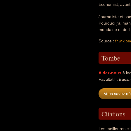
Economist, avant 
Journaliste et so
Pourquoi j'ai man
mondaine et de La 
Source :
fr.wikipe
Tombe
Aidez-nous
à loc
Facultatif :
transm
Vous savez où
Citations
Les meilleures ci