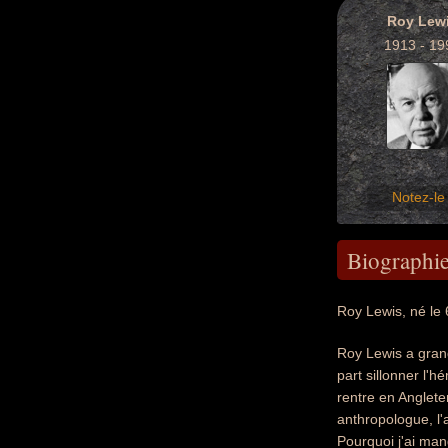
Roy Lew
1913 - 19
Notez-le 
Biographi
Roy Lewis, né le 
Roy Lewis a grand
part sillonner l'
rentre en Anglet
anthropologue, l'
Pourquoi j'ai ma