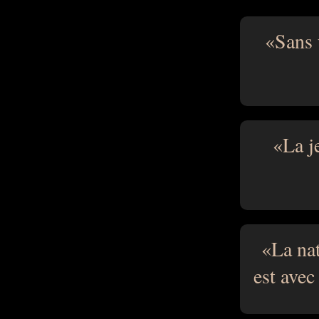
Sans 
La j
La nat
est avec