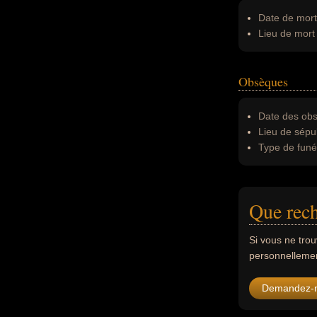
Date de mort
Lieu de mort 
Obsèques
Date des obs
Lieu de sépul
Type de funér
Que rech
Si vous ne tro
personnellement
Demandez-