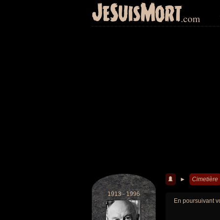
JeSuisMort
.com
►
Cimetière
1913 - 1996
En poursuivant vo