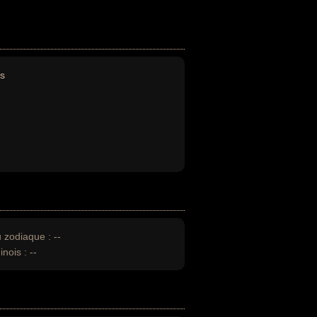
s
u zodiaque :
--
inois :
--