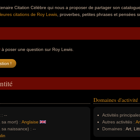
rtenaire Citation Célèbre qui nous a proposer de partager son catalog
leures citations de Roy Lewis
, proverbes, petites phrases et pensées su
r
à poser une question sur Roy Lewis.
ntité
Domaines d'activité
 :
--
Activités principales
à sa mort) :
Anglaise
Autres activités :
Ar
à sa naissance) :
--
Domaines :
Art, Lit
lin