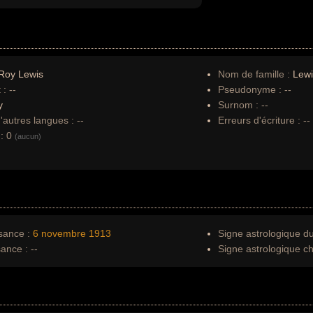
Roy Lewis
Nom de famille :
Lewi
 :
--
Pseudonyme :
--
y
Surnom :
--
autres langues :
--
Erreurs d'écriture :
--
:
0
(aucun)
sance :
6 novembre
1913
Signe astrologique d
sance :
--
Signe astrologique ch