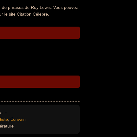
ue de phrases de Roy Lewis. Vous pouvez
r le site Citation Célèbre.
 :
--
tiste
,
Écrivain
térature