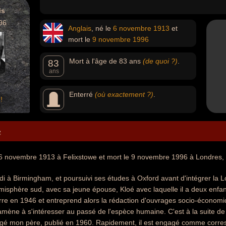
is
96
Anglais
, né le
6 novembre
1913
et
mort le
9 novembre
1996
Mort à l'âge de 83 ans
(de quoi ?)
.
83
ans
Enterré
(où exactement ?)
.
!
e
6 novembre 1913 à Felixstowe et mort le 9 novembre 1996 à Londres, en
i à Birmingham, et poursuivi ses études à Oxford avant d'intégrer la 
hémisphère sud, avec sa jeune épouse, Kloé avec laquelle il a deux enfant
erre en 1946 et entreprend alors la rédaction d'ouvrages socio-écono
amène à s'intéresser au passé de l'espèce humaine. C'est à la suite de
ngé mon père, publié en 1960. Rapidement, il est engagé comme corr