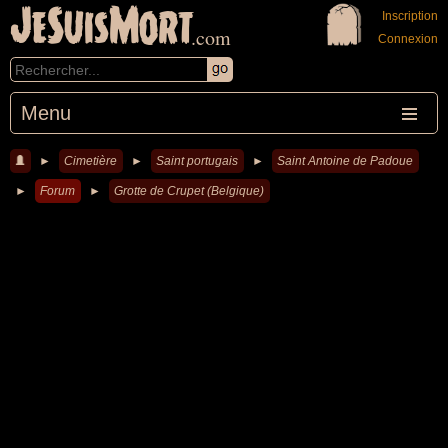
JeSuisMort
Inscription
.com
Connexion
Menu
►
Cimetière
►
Saint portugais
►
Saint Antoine de Padoue
►
Forum
►
Grotte de Crupet (Belgique)