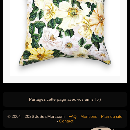
Partagez cette page avec vos amis ! ;-)
© 2004 - 2026 JeSuisMort.com -
FAQ
-
Mentions
-
Plan du site
-
Contact