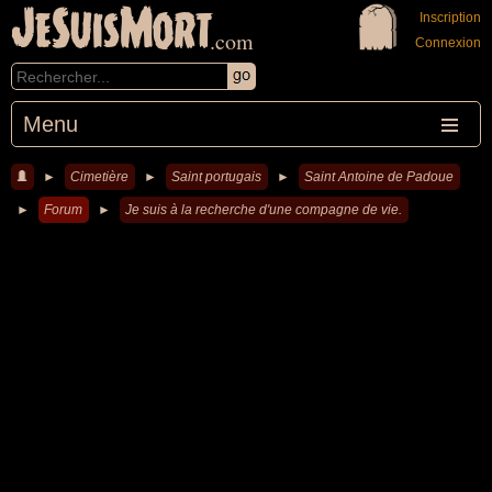
JeSuisMort
Inscription
.com
Connexion
Menu
►
Cimetière
►
Saint portugais
►
Saint Antoine de Padoue
►
Forum
►
Je suis à la recherche d'une compagne de vie.