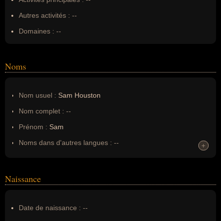
Autres activités :
--
Domaines :
--
Noms
Nom usuel :
Sam Houston
Nom complet :
--
Prénom :
Sam
Noms dans d'autres langues :
--
+
+
Homonymes :
0
(aucun)
Naissance
Nom de famille :
Houston
Pseudonyme :
--
Date de naissance :
--
Surnom :
--