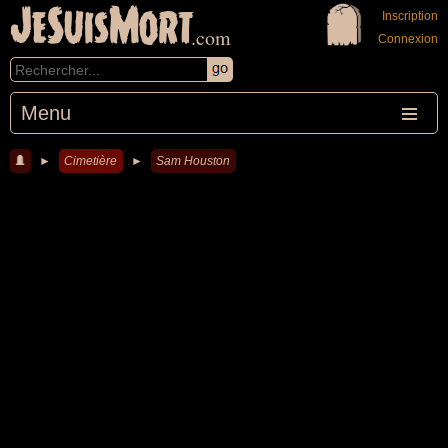
JeSuisMort
Inscription
.com
Connexion
Menu
►
Cimetière
►
Sam Houston