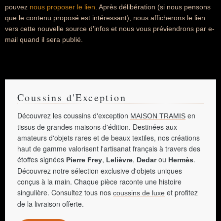
pouvez
nous proposer le lien
. Après délibération (si nous pensons
que le contenu proposé est intéressant), nous afficherons le lien
vers cette nouvelle source d'infos et nous vous préviendrons par e-
mail quand il sera publié.
Coussins d'Exception
Découvrez les coussins d'exception
en
MAISON TRAMIS
tissus de grandes maisons d'édition. Destinées aux
amateurs d'objets rares et de beaux textiles, nos créations
haut de gamme valorisent l'artisanat français à travers des
étoffes signées
,
,
ou
.
Pierre Frey
Lelièvre
Dedar
Hermès
Découvrez notre sélection exclusive d'objets uniques
conçus à la main. Chaque pièce raconte une histoire
singulière. Consultez tous nos
et profitez
coussins de luxe
de la livraison offerte.