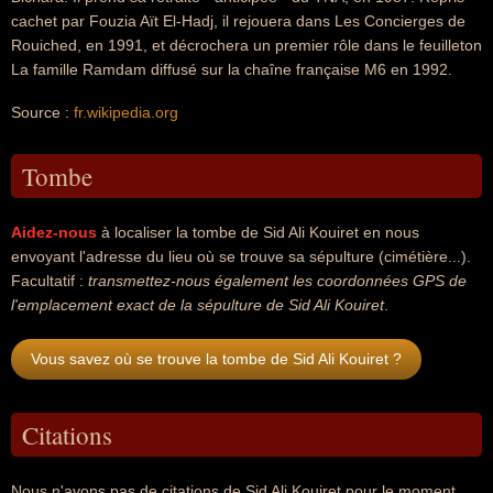
cachet par Fouzia Aït El-Hadj, il rejouera dans Les Concierges de
Rouiched, en 1991, et décrochera un premier rôle dans le feuilleton
La famille Ramdam diffusé sur la chaîne française M6 en 1992.
Source :
fr.wikipedia.org
Tombe
Aidez-nous
à localiser la tombe de Sid Ali Kouiret en nous
envoyant l'adresse du lieu où se trouve sa sépulture (cimétière...).
Facultatif :
transmettez-nous également les coordonnées GPS de
l'emplacement exact de la sépulture de Sid Ali Kouiret
.
Vous savez où se trouve la tombe de Sid Ali Kouiret ?
Citations
Nous n'avons pas de citations de Sid Ali Kouiret pour le moment...