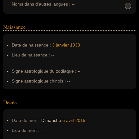
Noms dans d'autres langues :
--
+
+
Homonymes :
0
(aucun)
Naissance
Nom de famille :
Kouiret
Pseudonyme :
--
Date de naissance :
3 janvier
1933
Surnom :
--
Lieu de naissance :
--
Erreurs d'écriture :
--
Signe astrologique du zodiaque :
--
Signe astrologique chinois :
--
Décès
Date de mort :
Dimanche
5 avril
2015
Lieu de mort :
--