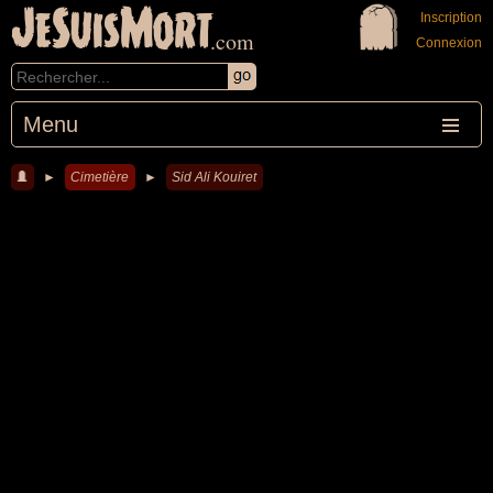
JeSuisMort
Inscription
.com
Connexion
Menu
►
Cimetière
►
Sid Ali Kouiret