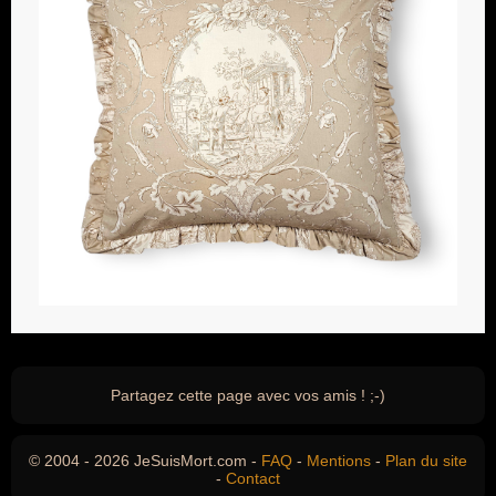
Partagez cette page avec vos amis ! ;-)
© 2004 - 2026 JeSuisMort.com -
FAQ
-
Mentions
-
Plan du site
-
Contact