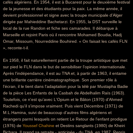
cafés algériens. En 1954, il est à Bucarest pour le deuxième festival
de la jeunesse et des étudiants pour la paix. La même année, il
devient professionnel et signe avec la troupe municipale d'Alger
dirigée par Mahieddine Bachetarzi. En 1955, la DST surveille le
local de la rue Randon et fiche ses camarades. Il débarque à
Marseille et rejoint Paris où il rencontre Mohamed Boudia, Hadj
Omar, Missoum, Nourreddine Bouhired. « On faisait les cafés FLN
», reconte-t-il.
En 1958, il fait naturellement partie de la troupe artistique que met
sur pied le FLN dans le but de sensibiliser l'opinion internationale.
Après l'indépendance, il est au TNA et, à partir de 1963, il entame
une brillante carrière cinématographique. Son premier rôle à
l'écran, il le tient dans l'adaptation pour la télé par Mustapha Badie
de la pièce Les Enfants de la Casbah de Abdelhalim Raïs (1963).
Toutefois, ce n'est qu'avec L'Opium et le Bâton (1970) d'Ahmed
Rachedi qu'il s'impose vraiment. Puis vient Décembre (1971) de
M.L.Hamina, suivi de beaucoup d'autres films algériens et
étrangers parmi lesquels on retient Le Retour de l'enfant prodigue
(1976) de
Youssef Chahine
et Destins sanglants (1980) de Kheiri
Bichara. Il prend sa retraite - anticipée - du TNA, en 1987. Repris