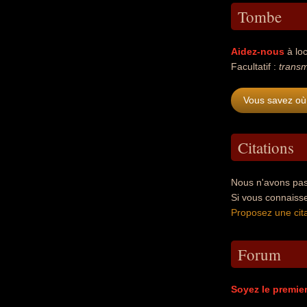
Tombe
Aidez-nous
à loc
Facultatif :
transm
Vous savez où
Citations
Nous n'avons pas
Si vous connaiss
Proposez une cita
Forum
Soyez le premie