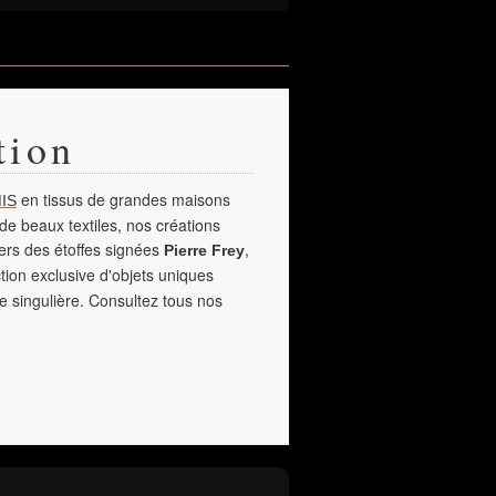
tion
en tissus de grandes maisons
IS
de beaux textiles, nos créations
vers des étoffes signées
,
Pierre Frey
tion exclusive d'objets uniques
e singulière. Consultez tous nos