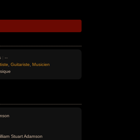
 :
--
tiste
,
Guitariste
,
Musicien
sique
mson
lliam Stuart Adamson