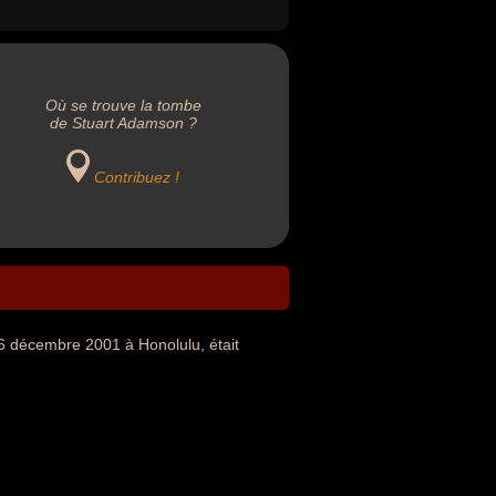
Où se trouve la tombe
de Stuart Adamson ?
Contribuez !
16 décembre 2001 à Honolulu, était
.