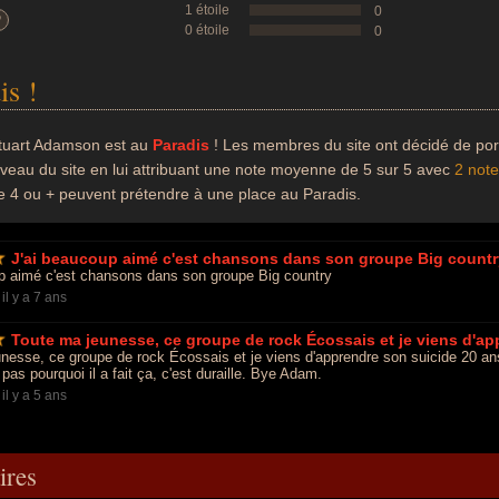
1 étoile
0
?
0 étoile
0
is !
tuart Adamson est au
Paradis
! Les membres du site ont décidé de por
iveau du site en lui attribuant une note moyenne de 5 sur 5 avec
2 not
e 4 ou + peuvent prétendre à une place au Paradis.
J'ai beaucoup aimé c'est chansons dans son groupe Big countr
p aimé c'est chansons dans son groupe Big country
-
il y a 7 ans
Toute ma jeunesse, ce groupe de rock Écossais et je viens d'ap
nesse, ce groupe de rock Écossais et je viens d'apprendre son suicide 20 ans a
 pas pourquoi il a fait ça, c'est duraille. Bye Adam.
-
il y a 5 ans
res