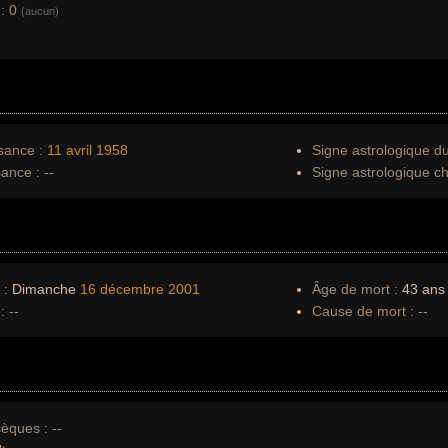
:
0
(aucun)
sance :
11 avril
1958
Signe astrologique d
sance :
--
Signe astrologique ch
 :
Dimanche
16 décembre
2001
Âge de mort :
43 ans
:
--
Cause de mort :
--
èques :
--