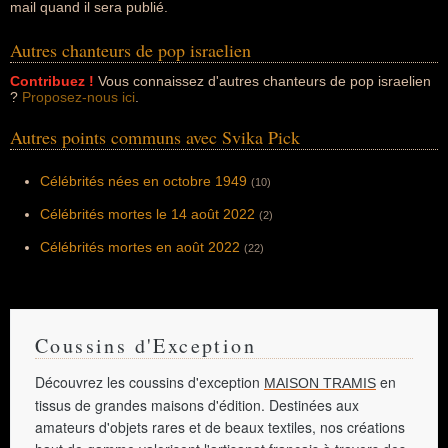
mail quand il sera publié.
Autres chanteurs de pop israelien
Contribuez !
Vous connaissez d'autres chanteurs de pop israelien
?
Proposez-nous ici
.
Autres points communs avec Svika Pick
Célébrités nées en octobre 1949
(10)
Célébrités mortes le 14 août 2022
(2)
Célébrités mortes en août 2022
(22)
Coussins d'Exception
Découvrez les coussins d'exception
en
MAISON TRAMIS
tissus de grandes maisons d'édition. Destinées aux
amateurs d'objets rares et de beaux textiles, nos créations