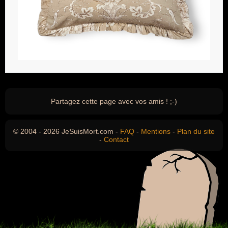
Partagez cette page avec vos amis ! ;-)
© 2004 - 2026 JeSuisMort.com -
FAQ
-
Mentions
-
Plan du site
-
Contact