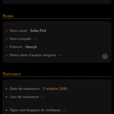
Noms
Nom usuel :
Svika Pick
Nom complet :
--
Prénom :
Henryk
Noms dans d'autres langues :
--
+
+
Homonymes :
0
(aucun)
Naissance
Nom de famille :
Pick
Pseudonyme :
Svika Pick
Date de naissance :
3 octobre
1949
Surnom :
--
Lieu de naissance :
--
Erreurs d'écriture :
--
Signe astrologique du zodiaque :
--