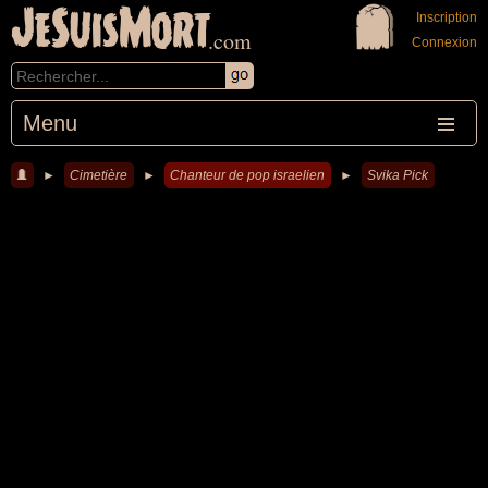
JeSuisMort
Inscription
.com
Connexion
Menu
►
Cimetière
►
Chanteur de pop israelien
►
Svika Pick