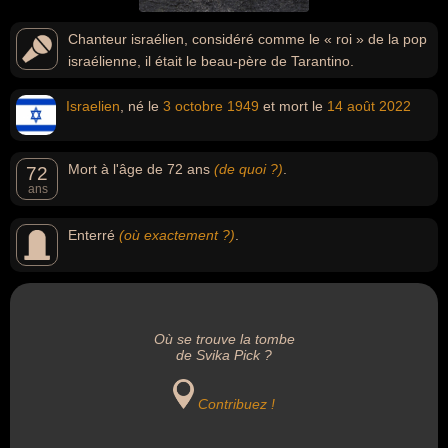
Chanteur israélien, considéré comme le « roi » de la pop
israélienne, il était le beau-père de Tarantino.
Israelien
, né le
3 octobre
1949
et mort le
14 août
2022
Mort à l'âge de 72 ans
(de quoi ?)
.
72
ans
Enterré
(où exactement ?)
.
Où se trouve la tombe
de Svika Pick ?
Contribuez !