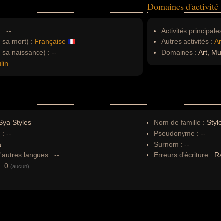
Domaines d'activité
 :
--
Activités principales
à sa mort) :
Française
Autres activités :
Ar
à sa naissance) :
--
Domaines :
Art, Mu
lin
ya Styles
Nom de famille :
Styl
 :
--
Pseudonyme :
--
a
Surnom :
--
autres langues :
--
Erreurs d'écriture :
Ra
:
0
(aucun)