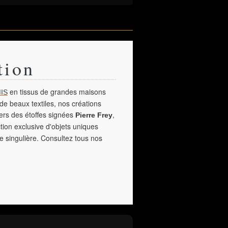
tion
en tissus de grandes maisons
IS
de beaux textiles, nos créations
vers des étoffes signées
,
Pierre Frey
tion exclusive d'objets uniques
e singulière. Consultez tous nos