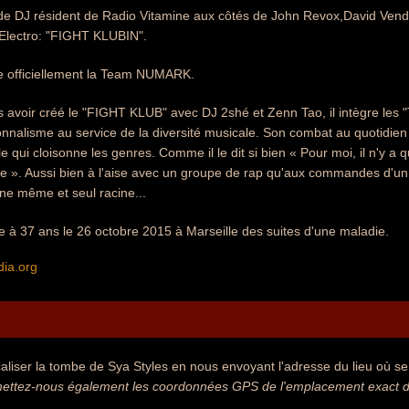
pe de DJ résident de Radio Vitamine aux côtés de John Revox,David Vend
Electro: "FIGHT KLUBIN".
re officiellement la Team NUMARK.
s avoir créé le "FIGHT KLUB" avec DJ 2shé et Zenn Tao, il intègre les 
nnalisme au service de la diversité musicale. Son combat au quotidien 
le qui cloisonne les genres. Comme il le dit si bien « Pour moi, il n'y 
». Aussi bien à l'aise avec un groupe de rap qu'aux commandes d'un club
une même et seul racine...
 à 37 ans le 26 octobre 2015 à Marseille des suites d'une maladie.
dia.org
aliser la tombe de Sya Styles en nous envoyant l'adresse du lieu où se 
ettez-nous également les coordonnées GPS de l'emplacement exact de