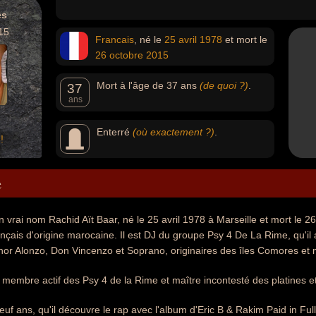
es
15
Francais
, né le
25 avril
1978
et mort le
26 octobre
2015
Mort à l'âge de 37 ans
(de quoi ?)
.
37
ans
Enterré
(où exactement ?)
.
!
e
n vrai nom Rachid Aït Baar, né le 25 avril 1978 à Marseille et mort le 2
nçais d'origine marocaine. Il est DJ du groupe Psy 4 De La Rime, qu'il
nor Alonzo, Don Vincenzo et Soprano, originaires des îles Comores et 
 membre actif des Psy 4 de la Rime et maître incontesté des platines e
euf ans, qu'il découvre le rap avec l'album d'Eric B & Rakim Paid in Full. 