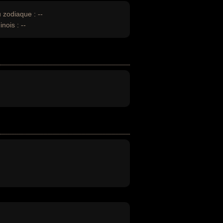
u zodiaque :
--
inois :
--