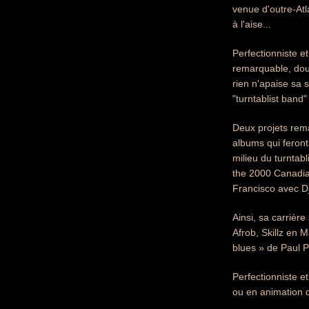
venue d'outre-Atla
à l'aise...
Perfectionniste e
remarquable, doub
rien n'apaise sa 
"turntablist band
Deux projets rema
albums qui feront
milieu du turntab
the 2000 Canadian
Francisco avec Dj
Ainsi, sa carrièr
Afrob, Skillz en 
blues » de Paul P
Perfectionniste e
ou en animation de