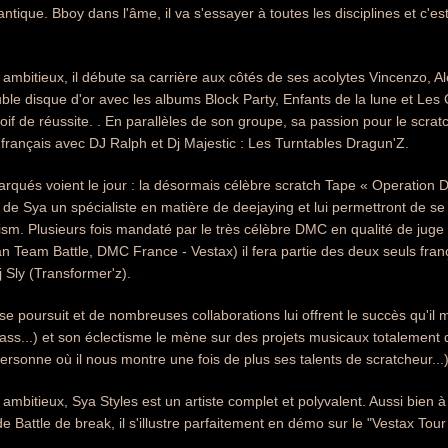
ntique. Bboy dans l'âme, il va s'essayer à toutes les disciplines et c'est 
t ambitieux, il débute sa carrière aux côtés de ses acolytes Vincenzo,
le disque d'or avec les albums Block Party, Enfants de la lune et Les C
soif de réussite. . En parallèles de son groupe, sa passion pour le scrat
" français avec DJ Ralph et Dj Majestic : Les Turntables Dragun'Z.
rqués voient le jour : la désormais célèbre scratch Tape « Operation Dr
 de Sya un spécialiste en matière de deejaying et lui permettront de se
lism. Plusieurs fois mandaté par le très célèbre DMC en qualité de ju
 Team Battle, DMC France - Vestax) il fera partie des deux seuls fran
 Sly (Transformer'z).
e se poursuit et de nombreuses collaborations lui offrent le succès qu'i
Mass...) et son éclectisme le mène sur des projets musicaux totalement d
ersonne où il nous montre une fois de plus ses talents de scratcheur...)
t ambitieux, Sya Styles est un artiste complet et polyvalent. Aussi bien 
 Battle de break, il s'illustre parfaitement en démo sur le "Vestax Tour F