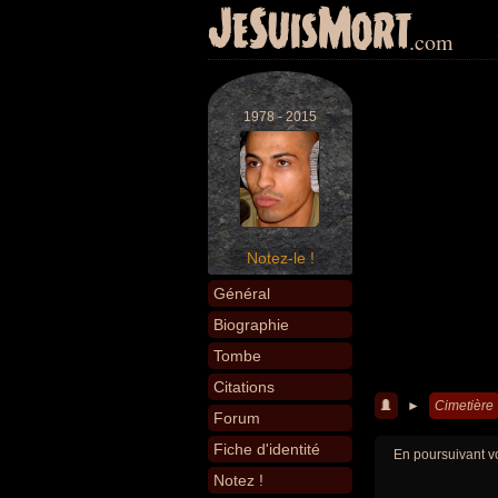
JeSuisMort
.com
1978 - 2015
Notez-le !
Général
Biographie
Tombe
Citations
►
Cimetière
Forum
Fiche d'identité
En poursuivant vo
Notez !