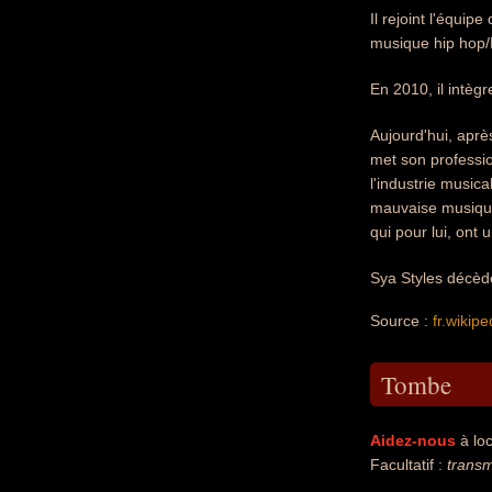
Il rejoint l'équi
musique hip hop/
En 2010, il intèg
Aujourd'hui, aprè
met son professio
l'industrie musica
mauvaise musique 
qui pour lui, ont 
Sya Styles décède
Source :
fr.wikipe
Tombe
Aidez-nous
à loc
Facultatif :
transm