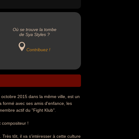
Où se trouve la tombe
de Sya Styles ?
Contribuez !
6 octobre 2015 dans la même ville, est un
 a formé avec ses amis d'enfance, les
membre actif du "Fight Klub".
t compositeur !
Très tôt, il va s'intéresser à cette culture