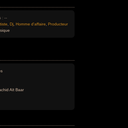
 :
--
tiste
,
Dj
,
Homme d'affaire
,
Producteur
sique
es
chid Aït Baar