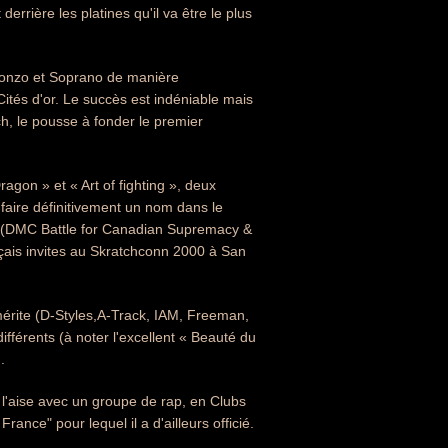
derrière les platines qu'il va être le plus
 Alonzo et Soprano de manière
ités d'or. Le succès est indéniable mais
ch, le pousse à fonder le premier
agon » et « Art of fighting », deux
 faire définitivement un nom dans le
ge (DMC Battle for Canadian Supremacy &
çais invites au Skratchconn 2000 à San
l mérite (D-Styles,A-Track, IAM, Freeman,
ifférents (à noter l'excellent « Beauté du
.
à l'aise avec un groupe de rap, en Clubs
rance" pour lequel il a d'ailleurs officié.