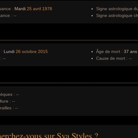
sance :
Mardi
25 avril
1978
Signe astrologique d
sance :
--
Signe astrologique ch
 :
Lundi
26 octobre
2015
Âge de mort :
37 ans
:
--
Cause de mort :
--
èques :
--
ture :
--
ailles :
--
erchez-vous sur Sya Styles ?