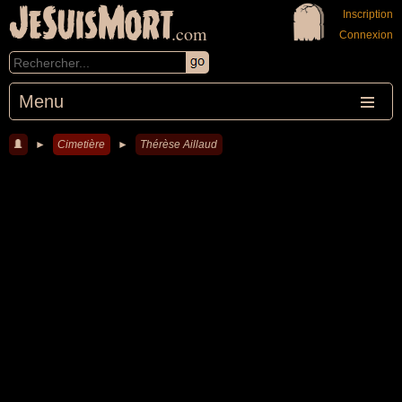
JeSuisMort
Inscription
.com
Connexion
Menu
►
Cimetière
►
Thérèse Aillaud