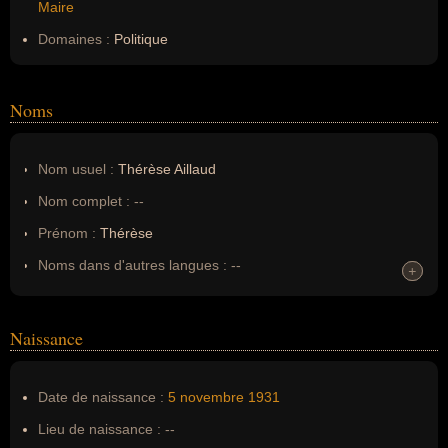
Maire
Domaines :
Politique
Noms
Nom usuel :
Thérèse Aillaud
Nom complet :
--
Prénom :
Thérèse
Noms dans d'autres langues :
--
+
+
Homonymes :
0
(aucun)
Naissance
Nom de famille :
Aillaud
Pseudonyme :
--
Date de naissance :
5 novembre
1931
Surnom :
--
Lieu de naissance :
--
Erreurs d'écriture :
--