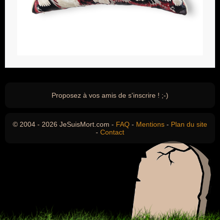
Proposez à vos amis de s'inscrire ! ;-)
© 2004 - 2026 JeSuisMort.com -
FAQ
-
Mentions
-
Plan du site
-
Contact