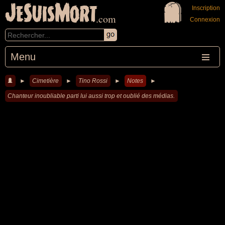
JeSuisMort
Inscription
.com
Connexion
Menu
►
Cimetière
►
Tino Rossi
►
Notes
►
Chanteur inoubliable parti lui aussi trop et oublié des médias.