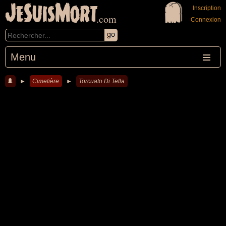
JeSuisMort
Inscription
.com
Connexion
Menu
►
Cimetière
►
Torcuato Di Tella