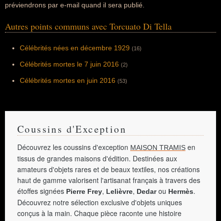
préviendrons par e-mail quand il sera publié.
Autres points communs avec Torcuato Di Tella
Célébrités nées en décembre 1929
(16)
Célébrités mortes le 7 juin 2016
(2)
Célébrités mortes en juin 2016
(53)
Coussins d'Exception
Découvrez les coussins d'exception
en
MAISON TRAMIS
tissus de grandes maisons d'édition. Destinées aux
amateurs d'objets rares et de beaux textiles, nos créations
haut de gamme valorisent l'artisanat français à travers des
étoffes signées
,
,
ou
.
Pierre Frey
Lelièvre
Dedar
Hermès
Découvrez notre sélection exclusive d'objets uniques
conçus à la main. Chaque pièce raconte une histoire