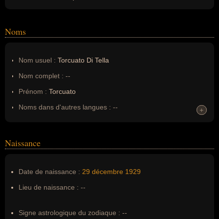
Noms
Nom usuel :
Torcuato Di Tella
Nom complet :
--
Prénom :
Torcuato
Noms dans d'autres langues :
--
+
+
Homonymes :
0
(aucun)
Naissance
Nom de famille :
Torcuato Di Tella
Pseudonyme :
--
Date de naissance :
29 décembre
1929
Surnom :
--
Lieu de naissance :
--
Erreurs d'écriture :
Torcuato Salvador Francisco Nicolás Di
Tella
Signe astrologique du zodiaque :
--