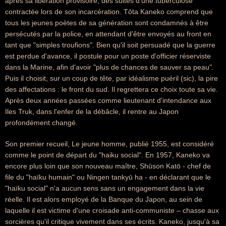
après sa libération provisoire, des suites d'une tuberculose
contractée lors de son incarcération. Tōta Kaneko comprend que
tous les jeunes poètes de sa génération sont condamnés à être
persécutés par la police, en attendant d'être envoyés au front en
tant que "simples troufions". Bien qu'il soit persuadé que la guerre
est perdue d'avance, il postule pour un poste d'officier réserviste
dans la Marine, afin d'avoir "plus de chances de sauver sa peau".
Puis il choisit, sur un coup de tête, par idéalisme puéril (sic), la pire
des affectations : le front du sud. Il regrettera ce choix toute sa vie.
Après deux années passées comme lieutenant d'intendance aux
Iles Truk, dans l'enfer de la débâcle, il rentre au Japon
profondément changé.
Son premier recueil, Le jeune homme, publié 1955, est considéré
comme le point de départ du "haiku social". En 1957, Kaneko va
encore plus loin que son nouveau maître, Shūson Katō - chef de
file du "haïku humain" ou Ningen tankyū ha - en déclarant que le
"haïku social" n'a aucun sens sans un engagement dans la vie
réelle. Il est alors employé de la Banque du Japon, au sein de
laquelle il est victime d'une croisade anti-communiste – chasse aux
sorcières qu'il critique vivement dans ses écrits. Kaneko, jusqu'à sa