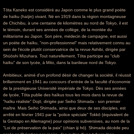
Tōta Kaneko est considéré au Japon comme le plus grand poète
de haïku (haïjin) vivant. Né en 1919 dans la région montagneuse
de Chichibu, à une centaine de kilomètres au nord de Tokyo, il est
le témoin, durant ses années de collège, de la montée du
militarisme au Japon. Son père, médecin de campagne, est aussi
un poète de haïku, "non-professionnel" mais relativement connu au
sein de l'école plutôt conservatrice de la revue Ashibi, dirigée par
Shūōshi Mizuhara. Tout naturellement, Tōta participe au "club
haïku" de son lycée, à Mito, dans la banlieue nord de Tokyo.
Ambitieux, animé d'un profond désir de changer la société, il réussit
brillamment en 1941 au concours d'entrée de la faculté d'économie
de la prestigieuse Université impériale de Tokyo. Dès ses années
de lycée, Tōta publie des haïkus tous les mois dans la revue de
"haïku réaliste" Dojō, dirigée par Seiho Shimada - son premier
maître. Mais Seiho Shimada, ainsi que deux de ses disciples, est
arrêté en février 1941 par la "police spéciale" Tokkō (équivalent de
la Gestapo en Allemagne) pour opinions subversives, au nom de la
"Loi de préservation de la paix" (chian iji hō). Shimada décède peu