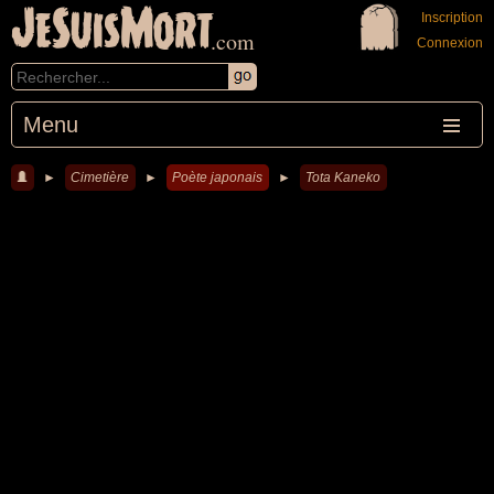
JeSuisMort
Inscription
.com
Connexion
Menu
►
Cimetière
►
Poète japonais
►
Tota Kaneko