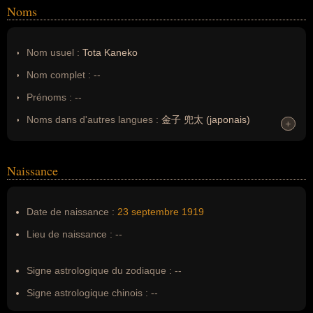
Noms
Nom usuel :
Tota Kaneko
Nom complet :
--
Prénoms :
--
Noms dans d'autres langues :
金子 兜太 (japonais)
+
+
Homonymes :
0
(aucun)
Naissance
Nom de famille :
--
Pseudonyme :
--
Date de naissance :
23 septembre
1919
Surnom :
--
Lieu de naissance :
--
Erreurs d'écriture :
--
Signe astrologique du zodiaque :
--
Signe astrologique chinois :
--