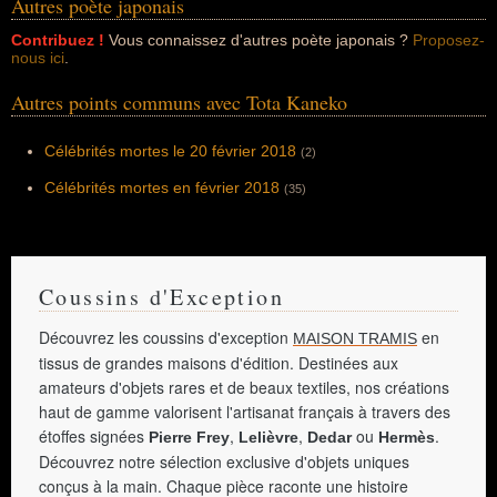
Autres poète japonais
Contribuez !
Vous connaissez d'autres poète japonais ?
Proposez-
nous ici
.
Autres points communs avec Tota Kaneko
Célébrités mortes le 20 février 2018
(2)
Célébrités mortes en février 2018
(35)
Coussins d'Exception
Découvrez les coussins d'exception
en
MAISON TRAMIS
tissus de grandes maisons d'édition. Destinées aux
amateurs d'objets rares et de beaux textiles, nos créations
haut de gamme valorisent l'artisanat français à travers des
étoffes signées
,
,
ou
.
Pierre Frey
Lelièvre
Dedar
Hermès
Découvrez notre sélection exclusive d'objets uniques
conçus à la main. Chaque pièce raconte une histoire