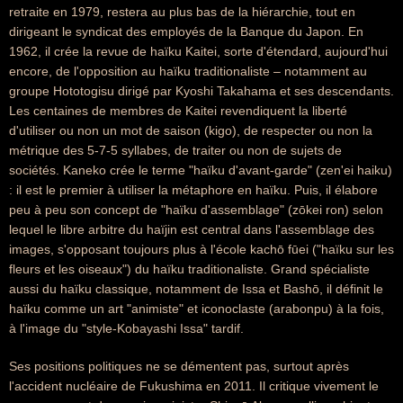
retraite en 1979, restera au plus bas de la hiérarchie, tout en
dirigeant le syndicat des employés de la Banque du Japon. En
1962, il crée la revue de haïku Kaitei, sorte d'étendard, aujourd'hui
encore, de l'opposition au haïku traditionaliste – notamment au
groupe Hototogisu dirigé par Kyoshi Takahama et ses descendants.
Les centaines de membres de Kaitei revendiquent la liberté
d'utiliser ou non un mot de saison (kigo), de respecter ou non la
métrique des 5-7-5 syllabes, de traiter ou non de sujets de
sociétés. Kaneko crée le terme "haïku d'avant-garde" (zen'ei haiku)
: il est le premier à utiliser la métaphore en haïku. Puis, il élabore
peu à peu son concept de "haïku d'assemblage" (zōkei ron) selon
lequel le libre arbitre du haïjin est central dans l'assemblage des
images, s'opposant toujours plus à l'école kachō fūei ("haïku sur les
fleurs et les oiseaux") du haïku traditionaliste. Grand spécialiste
aussi du haïku classique, notamment de Issa et Bashō, il définit le
haïku comme un art "animiste" et iconoclaste (arabonpu) à la fois,
à l'image du "style-Kobayashi Issa" tardif.
Ses positions politiques ne se démentent pas, surtout après
l'accident nucléaire de Fukushima en 2011. Il critique vivement le