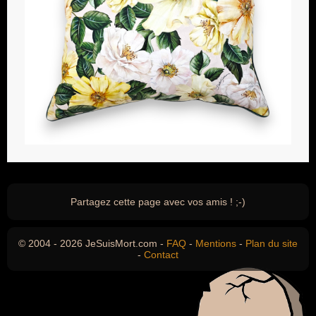
Partagez cette page avec vos amis ! ;-)
© 2004 - 2026 JeSuisMort.com -
FAQ
-
Mentions
-
Plan du site
-
Contact