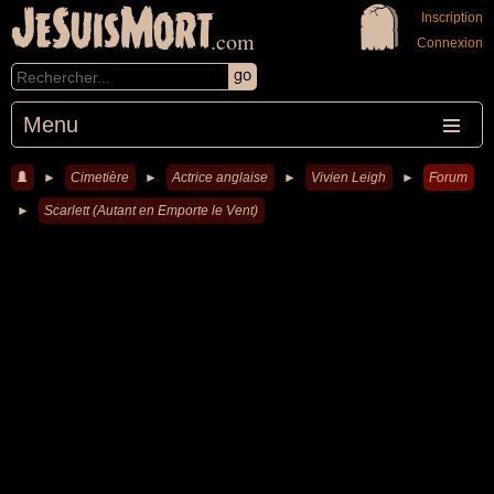
JeSuisMort
Inscription
.com
Connexion
Menu
►
Cimetière
►
Actrice anglaise
►
Vivien Leigh
►
Forum
►
Scarlett (Autant en Emporte le Vent)