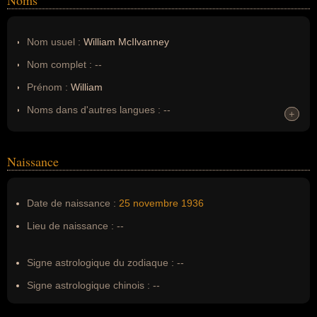
Noms
Nom usuel :
William McIlvanney
Nom complet :
--
Prénom :
William
Noms dans d'autres langues :
--
+
+
Homonymes :
0
(aucun)
Naissance
Nom de famille :
McIlvanney
Pseudonyme :
--
Date de naissance :
25 novembre
1936
Surnom :
--
Lieu de naissance :
--
Erreurs d'écriture :
William Mc Ilvanney, William
MacIlvanney, William Mac Ilvanney
Signe astrologique du zodiaque :
--
Signe astrologique chinois :
--