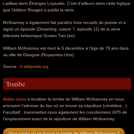
Laidlaw dans Étranges Loyautés. C'est d'ailleurs dans cette logique
que l'éditeur Rivages a publié la série.
McIlvanney a également fait paraître trois recueils de poésie et a
signé un épisode (Dreaming, saison 7, épisode 11) de la série
télévisée britannique Screen Two (en).
William McIlvanney est mort le 5 décembre à l'âge de 79 ans dans
sa ville de Glasgow (Royaumes-Unis).
Source :
fr.wikipedia.org
Tombe
Aidez-nous
à localiser la tombe de William McIlvanney en nous
envoyant l'adresse du lieu où se trouve sa sépulture (cimétière...).
Facultatif :
transmettez-nous également les coordonnées GPS de
l'emplacement exact de la sépulture de William McIlvanney
.
Vous savez où se trouve la tombe de William McIlvanney ?