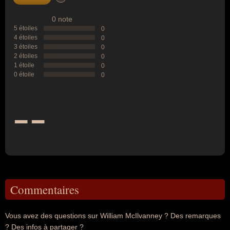
0 note
5 étoiles
0
4 étoiles
0
3 étoiles
0
2 étoiles
0
1 étoile
0
0 étoile
0
--
Commentaires
Vous avez des questions sur William McIlvanney ? Des remarques
? Des infos à partager ?