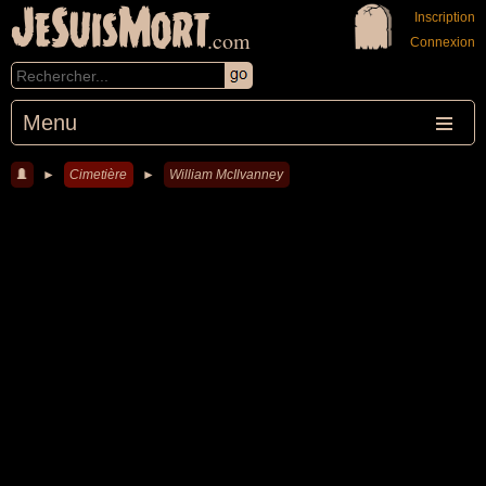
JeSuisMort
Inscription
.com
Connexion
Menu
►
Cimetière
►
William McIlvanney