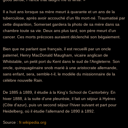
Il a huit ans lorsque sa mère meurt à quarante et un ans de la
tuberculose, après avoir accouché d'un fils mort-né. Traumatisé par
cette disparition, Somerset gardera la photo de sa mère dans sa
chambre toute sa vie. Deux ans plus tard, son père meurt d'un
cancer. Ces morts précoces auraient déclenché son bégaiement.
Bien que ne parlant que français, il est recueilli par un oncle
paternel, Henry MacDonald Maugham, vicaire anglican de
Whitstable, un petit port du Kent dans le sud de l'Angleterre. Son
oncle, quinquagénaire snob marié à une aristocrate allemande,
sans enfant, sera, semble-t-il, le modèle du missionnaire de la
célèbre nouvelle Rain.
De 1885 à 1889, il étudie à la King's School de Cantorbéry. En
hiver 1888, à la suite d'une pleurésie, il fait un séjour à Hyères
(Côte d'azur), puis un second séjour l'hiver suivant et part pour
Heidelberg, où il étudie l'allemand de 1890 à 1892.
Source :
fr.wikipedia.org