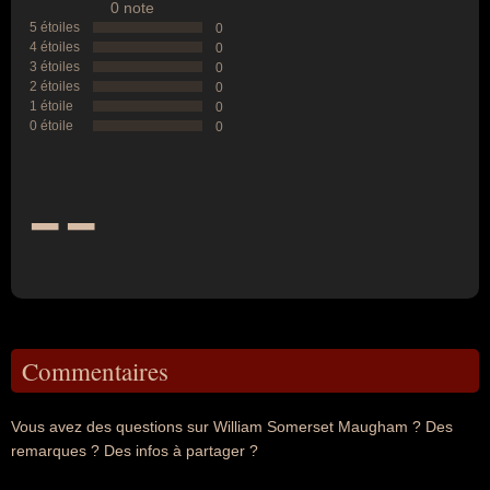
0 note
5 étoiles
0
4 étoiles
0
3 étoiles
0
2 étoiles
0
1 étoile
0
0 étoile
0
--
Commentaires
Vous avez des questions sur William Somerset Maugham ? Des
remarques ? Des infos à partager ?