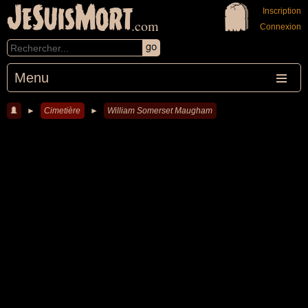
JeSuisMort
Inscription
.com
Connexion
Menu
►
Cimetière
►
William Somerset Maugham