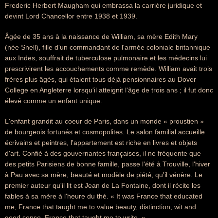
Frederic Herbert Maugham qui embrassa la carrière juridique et
devint Lord Chancellor entre 1938 et 1939.
Âgée de 35 ans à la naissance de William, sa mère Edith Mary
(née Snell), fille d'un commandant de l'armée coloniale britannique
aux Indes, souffrait de tuberculose pulmonaire et les médecins lui
prescrivirent les accouchements comme remède. William avait trois
frères plus âgés, qui étaient tous déjà pensionnaires au Dover
College en Angleterre lorsqu'il atteignit l'âge de trois ans ; il fut donc
élevé comme un enfant unique.
L'enfant grandit au coeur de Paris, dans un monde « proustien »
de bourgeois fortunés et cosmopolites. Le salon familial accueille
écrivains et peintres, l'appartement est riche en livres et objets
d'art. Confié à des gouvernantes françaises, il ne fréquente que
des petits Parisiens de bonne famille, passe l'été à Trouville, l'hiver
à Pau avec sa mère, beauté et modèle de piété, qu'il vénère. Le
premier auteur qu'il lit est Jean de La Fontaine, dont il récite les
fables à sa mère à l'heure du thé. « It was France that educated
me, France that taught me to value beauty, distinction, wit and
good sense, France that taught me to write. »