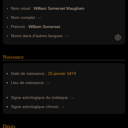
Nom usuel :
William Somerset Maugham
Nom complet :
--
Prénom :
William Somerset
Noms dans d'autres langues :
--
+
+
Homonymes :
0
(aucun)
Naissance
Nom de famille :
Maugham
Pseudonyme :
--
Date de naissance :
25 janvier
1874
Surnom :
--
Lieu de naissance :
--
Erreurs d'écriture :
--
Signe astrologique du zodiaque :
--
Signe astrologique chinois :
--
Décès