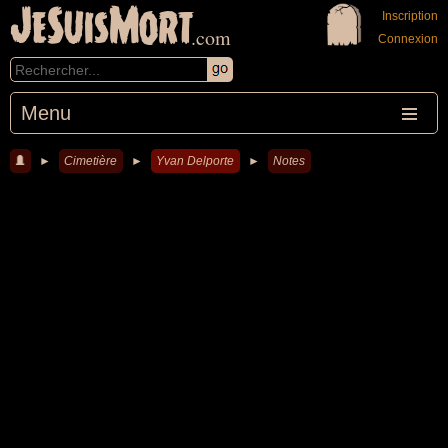
JeSuisMort
Inscription
.com
Connexion
Menu
►
Cimetière
►
Yvan Delporte
►
Notes