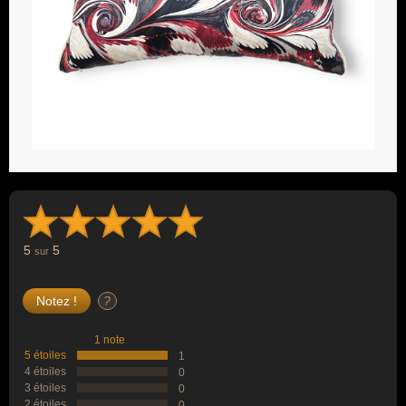
5
5
sur
?
1 note
5 étoiles
1
4 étoiles
0
3 étoiles
0
2 étoiles
0