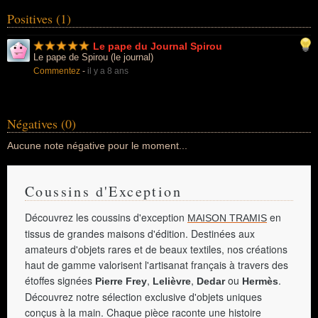
Positives (1)
Le pape du Journal Spirou
Le pape de Spirou (le journal)
Commentez
-
il y a 8 ans
Négatives (0)
Aucune note négative pour le moment...
Coussins d'Exception
Découvrez les coussins d'exception
en
MAISON TRAMIS
tissus de grandes maisons d'édition. Destinées aux
amateurs d'objets rares et de beaux textiles, nos créations
haut de gamme valorisent l'artisanat français à travers des
étoffes signées
,
,
ou
.
Pierre Frey
Lelièvre
Dedar
Hermès
Découvrez notre sélection exclusive d'objets uniques
conçus à la main. Chaque pièce raconte une histoire