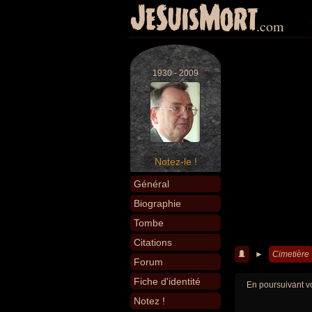
JeSuisMort
.com
1930 - 2009
Notez-le !
Général
Biographie
Tombe
Citations
►
Cimetière
Forum
Fiche d'identité
En poursuivant vo
Notez !