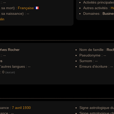
 :
--
Activités principales
à sa mort) :
Française
Autres activités :
H
à sa naissance) :
--
Domaines :
Busine
lin
Yves Rocher
Nom de famille :
Roc
 :
--
Pseudonyme :
--
es
Surnom :
--
autres langues :
--
Erreurs d'écriture :
--
:
0
(aucun)
sance :
7 avril
1930
Signe astrologique d
sance :
--
Signe astrologique ch