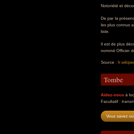
Notoriété et décor
De par la présenc
les plus connus a
liste.
Il est de plus dé
nommé Officier d
Source :
fr.wikipe
Tombe
Aidez-nous
à loc
Facultatif :
transm
Vous savez où