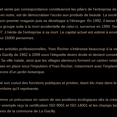
 et vente par correspondance constitueront les piliers de l'entreprise d
en outre, est de démocratiser l'accès aux produits de beauté. La sociét
 son premier magasin puis se développe à l'étranger. En 1992, il laisse l
du groupe suite à la mort accidentelle de celui-ci, survenue en 1994. So
 il hérite de l'entreprise à sa mort. Le capital actuel est estimé à env
hui 15000 personnes.
es activités professionnelles, Yves Rocher s'intéresse beaucoup à la vie
a Gacilly de 1962 à 2008 sous l'étiquette divers droite et devient consei
 Sa ville natale, ainsi que les villages alentours forment un canton re
ises en place sous l'impulsion d'Yves Rocher, notamment avec l'implant
ncore d'un jardin botanique.
oché son cumul des fonctions publiques et privées, étant élu mais dans 
ritoire qu'il représente.
mme un précurseur en raison de ses positions écologiques dès la créati
r exemple reçu la certification ISO 9001 et ISO 14001 et les champs b
ares de la commune de La Gacilly.