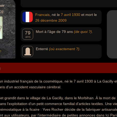
her
09
Francais
, né le
7 avril
1930
et mort le
26 décembre
2009
Mort à l'âge de 79 ans
(de quoi ?)
.
79
ans
Enterré
(où exactement ?)
.
!
e
n industriel français de la cosmétique, né le 7 avril 1930 à La Gacilly 
aris d'un accident vasculaire cérébral.
et grandit dans le village de La Gacilly, dans le Morbihan. À la mort de 
ns l'exploitation d'un petit commerce familial d'articles textiles. Une vie
ostatique à la ficaire : Yves Rocher décide de la fabriquer artisanalem
t aux utilisateurs, par l'intermédiaire de petites annonces dans Ici Pari