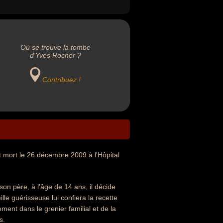
Où se trouve la tombe
d'Yves Rocher ?
Contribuez !
et mort le 26 décembre 2009 à l'Hôpital
son père, à l'âge de 14 ans, il décide
ille guérisseuse lui confiera la recette
ent dans le grenier familial et de la
s.