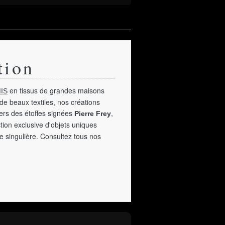
tion
en tissus de grandes maisons
IS
de beaux textiles, nos créations
vers des étoffes signées
,
Pierre Frey
tion exclusive d'objets uniques
e singulière. Consultez tous nos