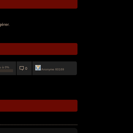
gérer.
u à 0%
0
Anonyme 60169