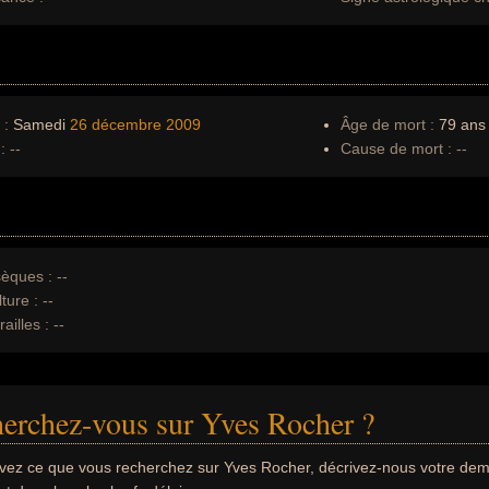
 :
Samedi
26 décembre
2009
Âge de mort :
79 ans
:
--
Cause de mort :
--
èques :
--
ture :
--
ailles :
--
erchez-vous sur Yves Rocher ?
uvez ce que vous recherchez sur Yves Rocher, décrivez-nous votre d