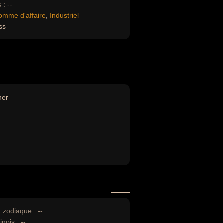
 :
--
omme d'affaire
,
Industriel
ss
her
u zodiaque :
--
inois :
--