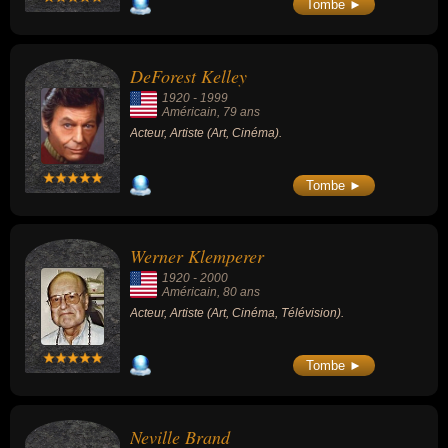
Tombe ►
DeForest Kelley
1920
-
1999
Américain
, 79 ans
Acteur, Artiste (Art, Cinéma).
Tombe ►
Werner Klemperer
1920
-
2000
Américain
, 80 ans
Acteur, Artiste (Art, Cinéma, Télévision).
Tombe ►
Neville Brand