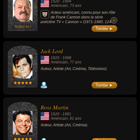
1920
-
1994
Américain
, 73 ans
Acteur américain, connu pour son rôle
de Frank Cannon dans la série
+
+
policière TV « Cannon » (1971-1980, 124
Notez-le !
épisodes). Il reçoit 2 nominations aux Golden
Tombe ►
Globes au titre de meilleur acteur de
télévision, en 1972 et 1973.
Jack Lord
1920
-
1998
Américain
, 77 ans
Acteur, Artiste (Art, Cinéma, Télévision).
Tombe ►
Ross Martin
1920
-
1981
Américain
, 61 ans
Acteur, Artiste (Art, Cinéma).