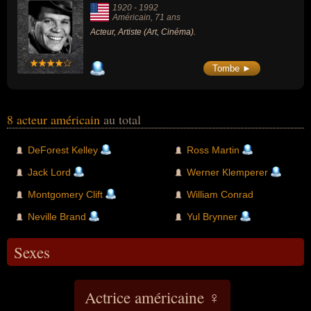
1920
-
1992
Américain
, 71 ans
Acteur, Artiste (Art, Cinéma).
Tombe ►
8 acteur américain
au total
DeForest Kelley
Ross Martin
Jack Lord
Werner Klemperer
Montgomery Clift
William Conrad
Neville Brand
Yul Brynner
Sexes
Actrice américaine ♀