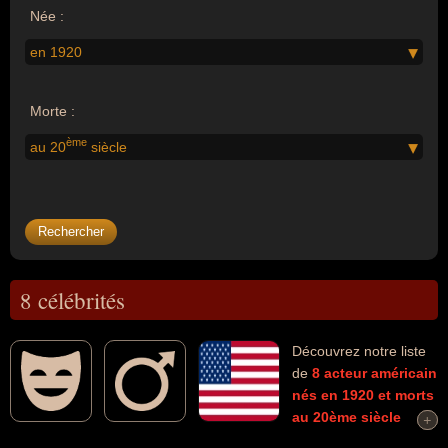
Née :
en 1920
Morte :
ème
au 20
siècle
8 célébrités
Découvrez notre liste
de
8
acteur
américain
nés en 1920
et morts
au 20ème siècle
+
+
connus comme par exemple : Yul Brynner, Montgomery Clift,