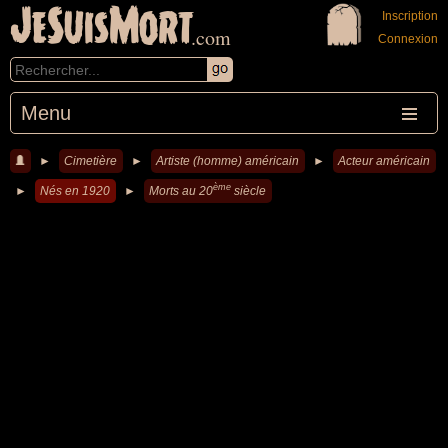
JeSuisMort
Inscription
.com
Connexion
Menu
►
Cimetière
►
Artiste (homme) américain
►
Acteur américain
ème
►
Nés en 1920
►
Morts au 20
siècle