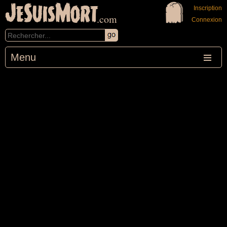
JeSuisMort
Inscription
.com
Connexion
Menu