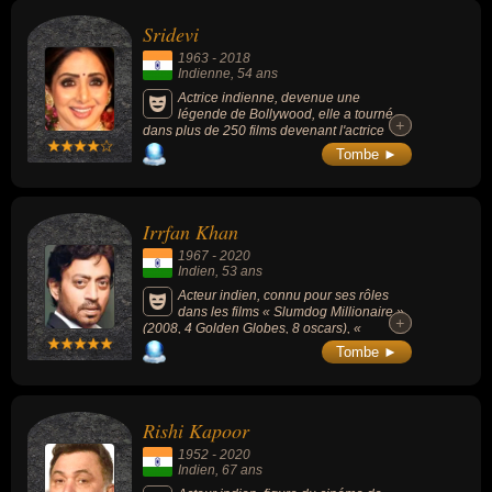
Sridevi
1963
-
2018
Indienne
, 54 ans
Actrice indienne, devenue une
légende de Bollywood, elle a tourné
+
+
dans plus de 250 films devenant l'actrice
indienne la plus célèbre des années 1980.
Tombe ►
Irrfan Khan
1967
-
2020
Indien
, 53 ans
Acteur indien, connu pour ses rôles
dans les films « Slumdog Millionaire »
+
+
(2008, 4 Golden Globes, 8 oscars), «
L'Odyssée de Pi » (2012) ou « Jurassic
Tombe ►
World » (2015).
Rishi Kapoor
1952
-
2020
Indien
, 67 ans