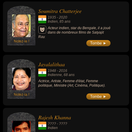
Soumitra Chatterjee
1935
-
2020
Indien
, 85 ans
Acteur indien, star du Bengale, il a joué
dans de nombreux films de Satyajit
Ray.
Notez-le !
Tombe ►
Jayalalithaa
1948
-
2016
Indienne
, 68 ans
Actrice, Artiste, Femme d'état, Femme
politique, Ministre (Art, Cinéma, Politique).
Notez-la !
Tombe ►
Rajesh Khanna
???? - ????
Indien