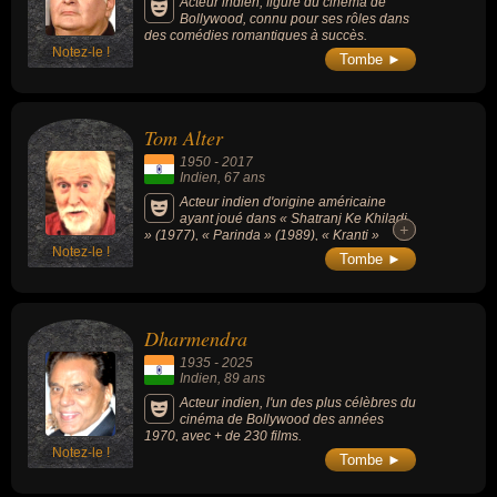
Acteur indien, figure du cinéma de
Bollywood, connu pour ses rôles dans
des comédies romantiques à succès.
Notez-le !
Tombe ►
Tom Alter
1950
-
2017
Indien
, 67 ans
Acteur indien d'origine américaine
ayant joué dans « Shatranj Ke Khiladi
+
+
» (1977), « Parinda » (1989), « Kranti »
Notez-le !
(1981), « Aashiqui » (1990) ou « Junoon »
Tombe ►
(1992) et ayant collaboré dans plus de 300
films à Bollywood à côté de grands noms
comme Nasserundin Shah ou Shashi
Kapoor. Il reçoit le Padma Shri du
Dharmendra
gouvernement indien en 2008.
1935
-
2025
Indien
, 89 ans
Acteur indien, l'un des plus célèbres du
cinéma de Bollywood des années
1970, avec + de 230 films.
Notez-le !
Tombe ►