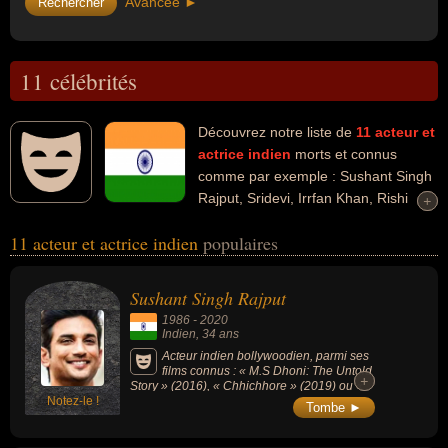
Avancée ►
11 célébrités
Découvrez notre liste de
11
acteur et
actrice
indien
morts et connus
comme par exemple : Sushant Singh
Rajput, Sridevi, Irrfan Khan, Rishi
+
+
Kapoor, Tom Alter, Dharmendra, Soumitra Chatterjee, Jayalalithaa,
11 acteur et actrice indien
populaires
Rajesh Khanna, Dev Anand... Ces personnalités peuvent avoir des
liens variés dans les domaines de l'art, du cinéma, de la télévision,
du théâtre ou de la politique. Ces célébrités peuvent également
Sushant Singh Rajput
avoir été artiste, cinéaste, homme d'affaire, producteur, producteur
1986
-
2020
de cinéma, homme d'état, homme politique ou ministre.
Indien
, 34 ans
Acteur indien bollywoodien, parmi ses
films connus : « M.S Dhoni: The Untold
+
+
Story » (2016), « Chhichhore » (2019) ou «
Notez-le !
Raabta » (2017).
Tombe ►