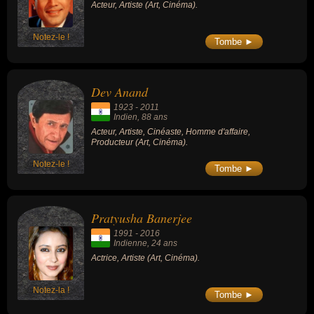
Acteur, Artiste (Art, Cinéma).
Notez-le !
Tombe ►
Dev Anand
1923
-
2011
Indien
, 88 ans
Acteur, Artiste, Cinéaste, Homme d'affaire,
Producteur (Art, Cinéma).
Notez-le !
Tombe ►
Pratyusha Banerjee
1991
-
2016
Indienne
, 24 ans
Actrice, Artiste (Art, Cinéma).
Notez-la !
Tombe ►