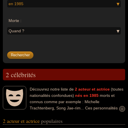
en 1985
Morte :
Quand ?
2 célébrités
Découvrez notre liste de
2
acteur et actrice
(toutes
nationalités confondues)
nés en 1985
morts et
connus comme par exemple : Michelle
Trachtenberg, Song Jae-rim... Ces personnalités
+
+
peuvent avoir des liens variés dans les domaines de l'art, du
2 acteur et actrice
populaires
charme, du cinéma, people, sexy, de la télévision ou de la mode.
Ces célébrités peuvent également avoir été artiste ou mannequin.