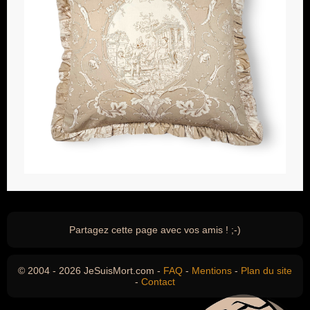
Partagez cette page avec vos amis ! ;-)
© 2004 - 2026 JeSuisMort.com -
FAQ
-
Mentions
-
Plan du site
-
Contact