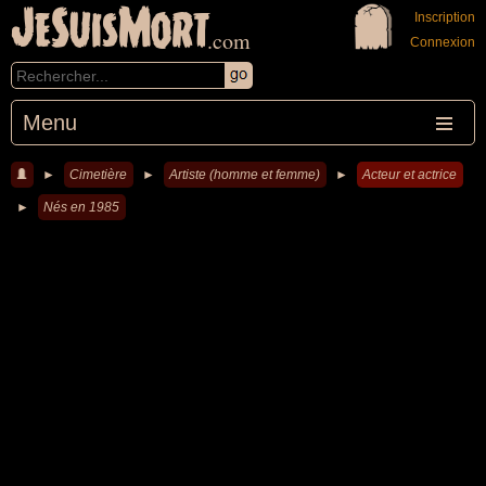
JeSuisMort
Inscription
.com
Connexion
Menu
►
Cimetière
►
Artiste (homme et femme)
►
Acteur et actrice
►
Nés en 1985