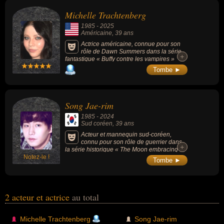
En ce qui concerne leurs nationalités au moment de leurs morts, ils
Michelle Trachtenberg
peuvent avoir été américain ou sud coréen par exemple.
1985
-
2025
Américaine
, 39 ans
Actrice américaine, connue pour son
rôle de Dawn Summers dans la série
+
+
fantastique « Buffy contre les vampires »
(1997-2001), puis de Georgina Sparks dans
Tombe ►
la série dramatique « Gossip Girl » (2007-
2012).
Song Jae-rim
1985
-
2024
Sud coréen
, 39 ans
Acteur et mannequin sud-coréen,
connu pour son rôle de guerrier dans
+
+
la série historique « The Moon embracing
Notez-le !
the Sun » (2012), il a également joué dans «
Tombe ►
Two Weeks » (2013), « Our Gap-soon »
(2016-2017), et d'autres K-dramas dont «
Inspiring Generations », « Hot Ramen », «
Cool Guys » et « Queen Woo ».
2 acteur et actrice
au total
Michelle Trachtenberg
Song Jae-rim