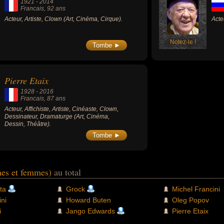
1921
-
2014
Francais
, 92 ans
Acteur, Artiste, Clown (Art, Cinéma, Cirque).
Acte
Notez-le !
Tombe ►
Pierre Etaix
1928
-
2016
Francais
, 87 ans
Acteur, Affichiste, Artiste, Cinéaste, Clown,
Dessinateur, Dramaturge (Art, Cinéma,
Dessin, Théâtre).
Tombe ►
es et femmes)
au total
ta
Grock
Michel Francini
ini
Howard Buten
Oleg Popov
i
Jango Edwards
Pierre Etaix