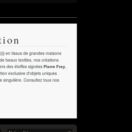
tion
en tissus de grandes maisons
IS
de beaux textiles, nos créations
vers des étoffes signées
,
Pierre Frey
tion exclusive d'objets uniques
e singulière. Consultez tous nos