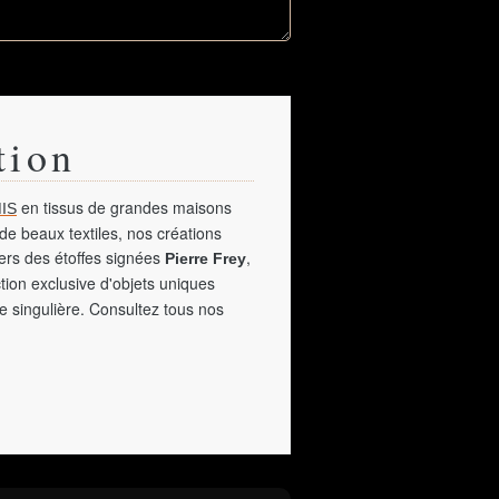
tion
en tissus de grandes maisons
IS
de beaux textiles, nos créations
vers des étoffes signées
,
Pierre Frey
tion exclusive d'objets uniques
e singulière. Consultez tous nos