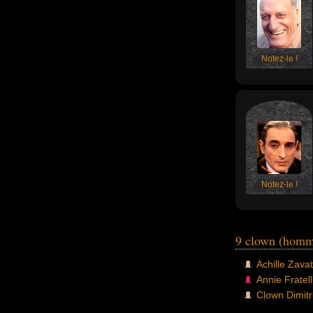
Notez-le !
Notez-le !
9 clown (homm
Achille Zavat
Annie Fratell
Clown Dimitr