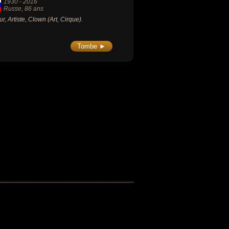
1930
-
2016
Russe
, 86 ans
ur, Artiste, Clown (Art, Cirque).
Tombe ►