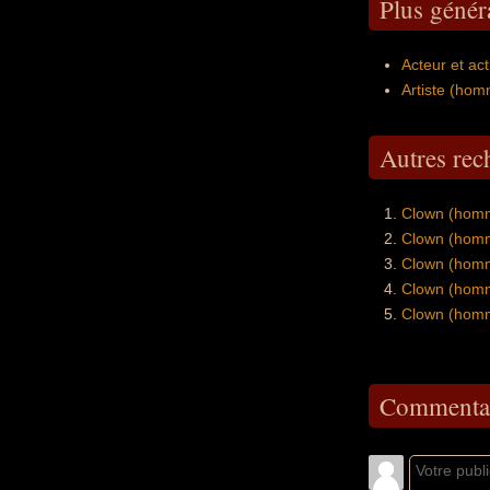
Plus géné
Acteur et act
Artiste (ho
Autres re
Clown (homm
Clown (homm
Clown (homm
Clown (homm
Clown (homm
Commentai