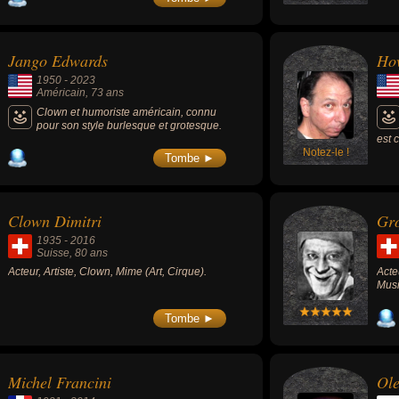
à an
mari
1974
Jango Edwards
Ho
1950
-
2023
Américain
, 73 ans
Clown et humoriste américain, connu
pour son style burlesque et grotesque.
est 
Notez-le !
je m
Tombe ►
scèn
Clown Dimitri
Gr
1935
-
2016
Suisse
, 80 ans
Acteur, Artiste, Clown, Mime (Art, Cirque).
Acte
Musi
Tombe ►
Michel Francini
Ol