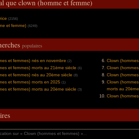
ral que clown (homme et femme)
rice
(2156)
mme et femme)
(6249)
cherches
populaires
es et femmes) nés en novembre
Clown (hommes 
(2)
es et femmes) morts au 21ème siècle
Clown (hommes 
(6)
es et femmes) nés au 20ème siècle
Clown (hommes 
(8)
es et femmes) morts en 2025
Clown (hommes 
(1)
morts au 20ème 
es et femmes) morts au 20ème siècle
(3)
Clown (hommes 
res