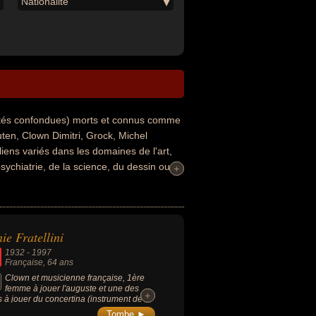
Nationalité
ités confondues) morts et connus comme
ten, Clown Dimitri, Grock, Michel
liens variés dans les domaines de l'art,
psychiatrie, de la science, du dessin ou du
+
+
sicien, artiste de cirque, écrivain,
essinateur ou dramaturge. En ce qui
éricain, suisse ou russe par exemple.
ie Fratellini
1932
-
1997
Française
, 64 ans
Clown et musicienne française, 1ère
femme à jouer l'auguste et une des
+
+
s à jouer du concertina (instrument de
que de la famille des instruments à vent
Tombe ►