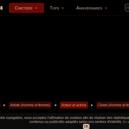
Cimetière
Tops
Anniversaires
►
Artiste (homme et femme)
►
Acteur et actrice
►
Clown (homme et f
tre navigation, vous acceptez l'utilisation de cookies afin de réaliser des statistiq
contenus ou publicités adaptés selon vos centres d'intérêts.
En s
OK