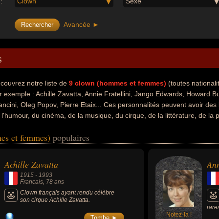
:
Clown
Sexe
Avancée ►
s
couvrez notre liste de
9
clown (hommes et femmes)
(toutes national
r exemple : Achille Zavatta, Annie Fratellini, Jango Edwards, Howard Bu
ancini, Oleg Popov, Pierre Etaix... Ces personnalités peuvent avoir des 
 l'humour, du cinéma, de la musique, du cirque, de la littérature, de la 
brités peuvent également avoir été acteur, artiste, comique, chanteur, mu
es et femmes)
populaires
re, psychologue, romancier, scientifique, mime, affichiste, cinéaste, d
tionalités au moment de leurs morts, ils peuvent avoir été francais, am
Achille Zavatta
Ann
1915
-
1993
Francais
, 78 ans
Clown français ayant rendu célèbre
son cirque Achille Zavatta.
rare
Notez-la !
musi
Tombe ►