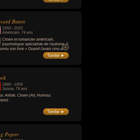
ches libres). Co-créatrice (avec son
) de l'École nationale du Cirque en
.
ward Buten
1950
-
2025
Américain
, 74 ans
Clown et romancier américain,
psychologue spécialiste de l'autisme, il
+
+
connu son livre « Quand j'avais cinq ans
'ai tué » (1981) et en tant qu'artiste de
Tombe ►
e, sous les traits de Buffo.
ock
1880
-
1959
Suisse
, 79 ans
ur, Artiste, Clown (Art, Humour,
que).
Tombe ►
eg Popov