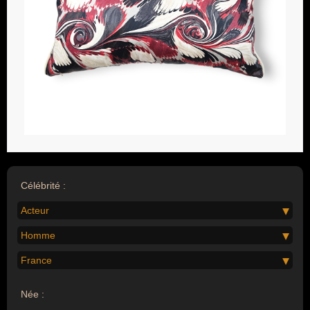
Célébrité :
Acteur
Homme
France
Née :