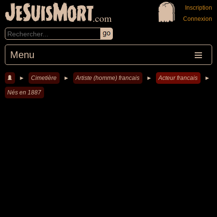
JeSuisMort
Inscription
.com
Connexion
Menu
►
Cimetière
►
Artiste (homme) francais
►
Acteur francais
►
Nés en 1887