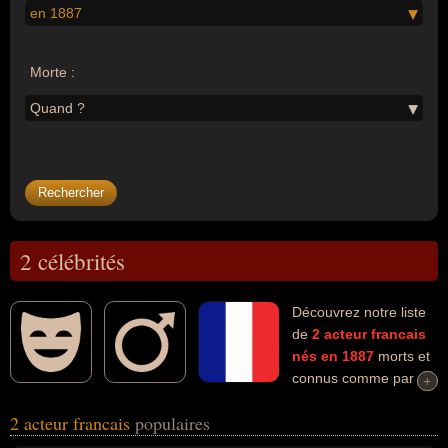
en 1887
Morte :
Quand ?
2 célébrités
Découvrez notre liste
de
2
acteur
francais
nés en 1887
morts et
connus comme par
+
+
exemple : Louis Jouvet, Fernand Charpin... Ces personnalités (de
2 acteur francais
populaires
sexe masculin) peuvent avoir des liens variés dans les domaines
de l'art, du cinéma ou du théâtre. Ces célébrités peuvent