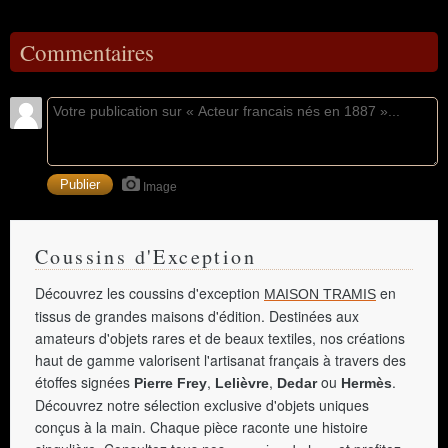
Commentaires
Image
Coussins d'Exception
Découvrez les coussins d'exception
en
MAISON TRAMIS
tissus de grandes maisons d'édition. Destinées aux
amateurs d'objets rares et de beaux textiles, nos créations
haut de gamme valorisent l'artisanat français à travers des
étoffes signées
,
,
ou
.
Pierre Frey
Lelièvre
Dedar
Hermès
Découvrez notre sélection exclusive d'objets uniques
conçus à la main. Chaque pièce raconte une histoire