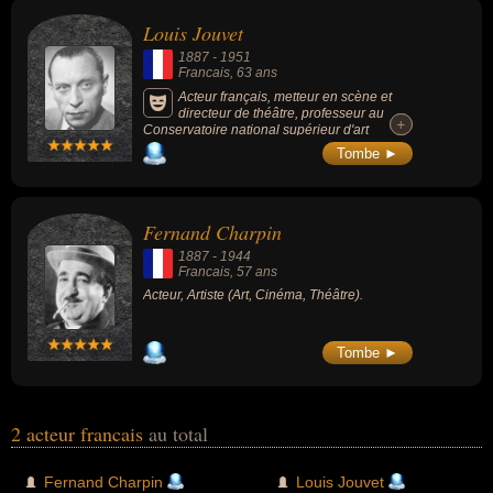
également avoir été artiste, enseignant ou metteur en scène.
Louis Jouvet
1887
-
1951
Francais
, 63 ans
Acteur français, metteur en scène et
directeur de théâtre, professeur au
+
+
Conservatoire national supérieur d'art
dramatique, connu pour ses rôles dans les
Tombe ►
films : Les Bas-fonds (1936), Drôle de drame
(1937, comédie), Hôtel du Nord (1938,
comédie/drame), Quai des Orfèvres (1947,
policier) ou Knock (1951, comédie).
Fernand Charpin
1887
-
1944
Francais
, 57 ans
Acteur, Artiste (Art, Cinéma, Théâtre).
Tombe ►
2 acteur francais
au total
Fernand Charpin
Louis Jouvet