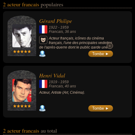
2 acteur francais
populaires
personnalités (de sexe masculin) peuvent avoir des liens variés
dans les domaines de l'art, du charme, du cinéma ou sexy. Ces
célébrités peuvent également avoir été artiste.
Gérard Philipe
1922
-
1959
Francais
, 36 ans
Acteur français, icônes du cinéma
français, l'une des principales vedettes
+
+
de l'après-guerre dont le public garde une
image juvénile et romantique car mort jeune.
Tombe ►
Ses films les plus célèbres sont : Le Diable
au corps (1947), Les Orgueilleux (1953), Les
Grandes Manœuvres (1955), Fanfan la
Tulipe (1956) ou Les Liaisons dangereuses
Henri Vidal
(1959).
1919
-
1959
Francais
, 40 ans
Acteur, Artiste (Art, Cinéma).
Tombe ►
2 acteur francais
au total