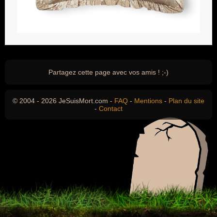
Partagez cette page avec vos amis ! ;-)
© 2004 - 2026 JeSuisMort.com -
FAQ
-
Mentions
-
Plan du site
-
Contact