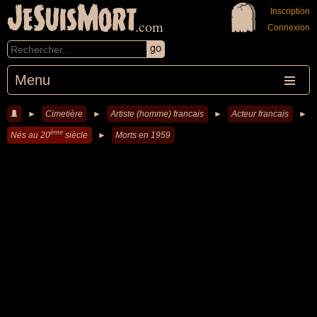
JeSuisMort
Inscription
.com
Connexion
Menu
►
Cimetière
►
Artiste (homme) francais
►
Acteur francais
►
ème
Nés au 20
siècle
►
Morts en 1959