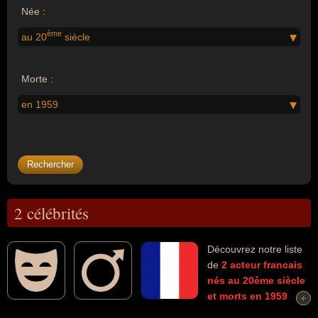
Née :
ème
au 20
siècle
Morte :
en 1959
2 célébrités
Découvrez notre liste
de
2
acteur
francais
nés au 20ème siècle
et morts en 1959
+
+
connus comme par exemple : Gérard Philipe, Henri Vidal... Ces