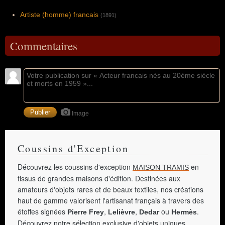
Artiste (homme) francais
(1891)
Commentaires
Image
Coussins d'Exception
Découvrez les coussins d'exception
en
MAISON TRAMIS
tissus de grandes maisons d'édition. Destinées aux
amateurs d'objets rares et de beaux textiles, nos créations
haut de gamme valorisent l'artisanat français à travers des
étoffes signées
,
,
ou
.
Pierre Frey
Lelièvre
Dedar
Hermès
Découvrez notre sélection exclusive d'objets uniques