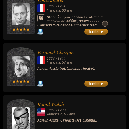
Louis Jouvet
concerne leurs nationalités au moment de leurs morts, ils peuvent
1887
-
1951
avoir été francais ou américain par exemple.
Francais
, 63 ans
Acteur français, metteur en scène et
directeur de théâtre, professeur au
+
+
Conservatoire national supérieur d'art
dramatique, connu pour ses rôles dans les
Tombe ►
films : Les Bas-fonds (1936), Drôle de drame
(1937, comédie), Hôtel du Nord (1938,
comédie/drame), Quai des Orfèvres (1947,
policier) ou Knock (1951, comédie).
Fernand Charpin
1887
-
1944
Francais
, 57 ans
Acteur, Artiste (Art, Cinéma, Théâtre).
Tombe ►
Raoul Walsh
1887
-
1980
Américain
, 93 ans
Acteur, Artiste, Cinéaste (Art, Cinéma).