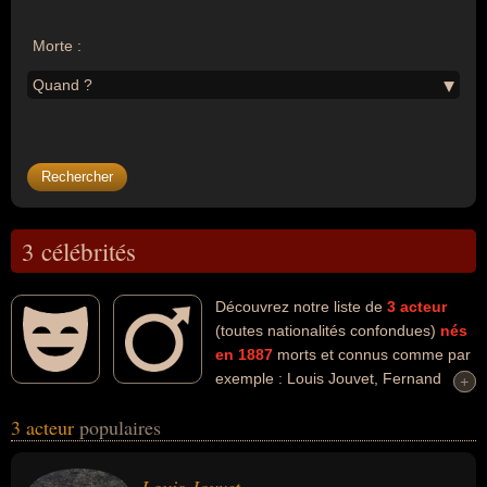
Morte :
Quand ?
3 célébrités
Découvrez notre liste de
3
acteur
(toutes nationalités confondues)
nés
en 1887
morts et connus comme par
exemple : Louis Jouvet, Fernand
+
+
Charpin, Raoul Walsh... Ces personnalités (de sexe masculin)
3 acteur
populaires
peuvent avoir des liens variés dans les domaines de l'art, du
cinéma ou du théâtre. Ces célébrités peuvent également avoir été
artiste, enseignant, metteur en scène ou cinéaste. En ce qui