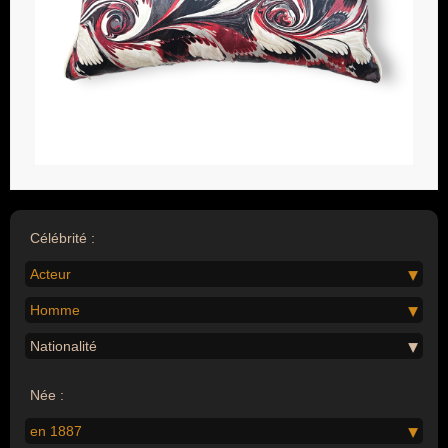
Célébrité :
Acteur
Homme
Nationalité
Née :
en 1887