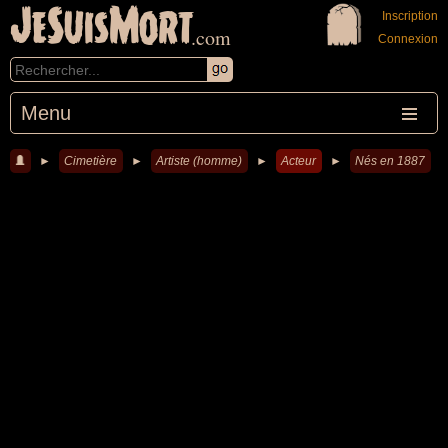
JeSuisMort
Inscription
.com
Connexion
Menu
►
Cimetière
►
Artiste (homme)
►
Acteur
►
Nés en 1887