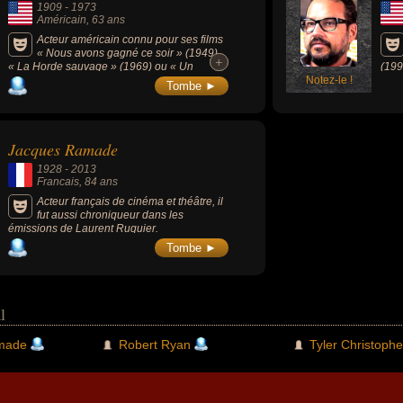
1909
-
1973
Américain
, 63 ans
Acteur américain connu pour ses films
« Nous avons gagné ce soir » (1949),
+
+
« La Horde sauvage » (1969) ou « Un
(199
homme est passé » (1955).
Notez-le !
fant
Tombe ►
actio
Long
Jacques Ramade
1928
-
2013
Francais
, 84 ans
Acteur français de cinéma et théâtre, il
fut aussi chroniqueur dans les
émissions de Laurent Ruquier.
Tombe ►
l
made
Robert Ryan
Tyler Christophe