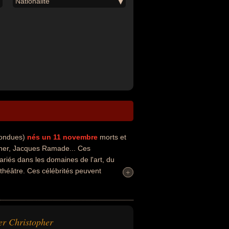
Nationalité
nfondues)
nés un 11 novembre
morts et
her, Jacques Ramade... Ces
ariés dans les domaines de l'art, du
 théâtre. Ces célébrités peuvent
+
+
iétés, chroniqueur, comique ou musicien.
méricain ou francais par exemple.
er Christopher