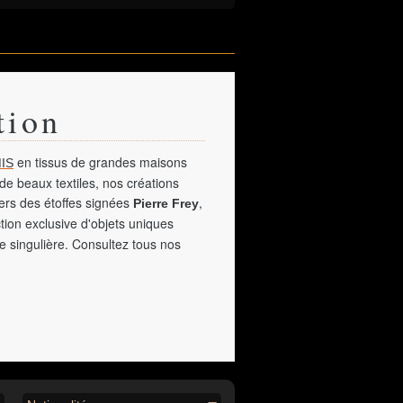
tion
en tissus de grandes maisons
IS
de beaux textiles, nos créations
vers des étoffes signées
,
Pierre Frey
tion exclusive d'objets uniques
e singulière. Consultez tous nos