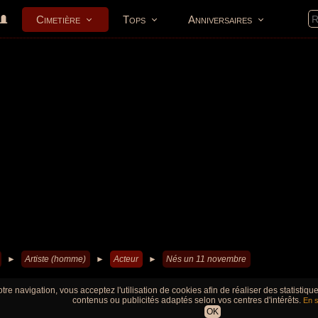
Cimetière
Tops
Anniversaires
►
Artiste (homme)
►
Acteur
►
Nés un 11 novembre
tre navigation, vous acceptez l'utilisation de cookies afin de réaliser des statistiq
contenus ou publicités adaptés selon vos centres d'intérêts.
En s
OK