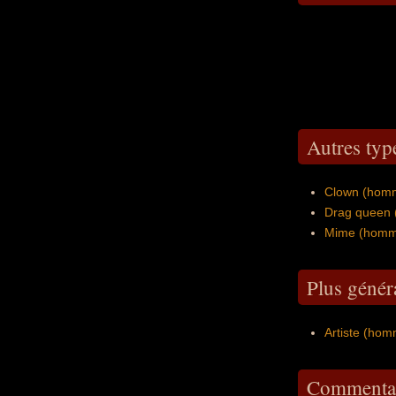
Autres typ
Clown (hom
Drag queen
Mime (homm
Plus génér
Artiste (ho
Commentai