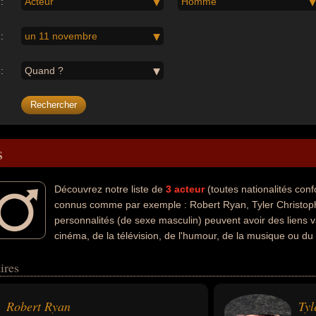
:
Acteur
Homme
:
un 11 novembre
:
Quand ?
s
Découvrez notre liste de
3
acteur
(toutes nationalités co
connus comme par exemple : Robert Ryan, Tyler Christop
personnalités (de sexe masculin) peuvent avoir des liens v
cinéma, de la télévision, de l'humour, de la musique ou du
té artiste, conjoint de célébrité, animateur, chanteur, chanteur de var
ires
e leurs nationalités au moment de leurs morts, ils peuvent avoir été a
Robert Ryan
Tyl