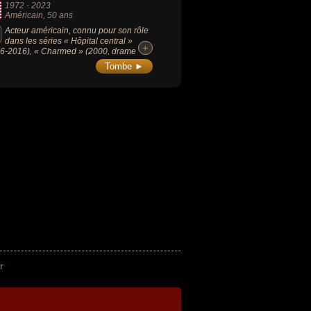
1972
-
2023
Américain
, 50 ans
Acteur américain, connu pour son rôle
dans les séries « Hôpital central »
+
+
6-2016), « Charmed » (2000, drame
astique) ou « Le Caméléon » (1996-200,
Tombe ►
n drame), il était le mari de l'actrice Eva
oria de 2002 à 2004.
r