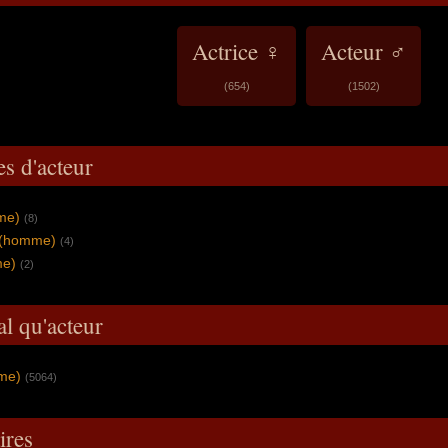
Actrice ♀
Acteur ♂
(654)
(1502)
es d'acteur
me)
(8)
 (homme)
(4)
e)
(2)
al qu'acteur
mme)
(5064)
res