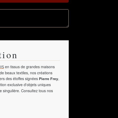
tion
en tissus de grandes maisons
IS
de beaux textiles, nos créations
vers des étoffes signées
,
Pierre Frey
tion exclusive d'objets uniques
e singulière. Consultez tous nos