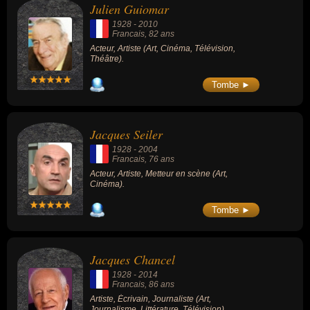
Julien Guiomar
noir » (1968), « Les Amants » (1958), « La
Vieille qui marchait dans la mer » (1991,
1928
-
2010
César de la meilleure actrice)... Elle remporta
Francais
, 82 ans
2 César d'honneur en 1995 et en 2008. En
Acteur, Artiste (Art, Cinéma, Télévision,
1998, l'Académie américaine des arts et des
Théâtre).
sciences du cinéma lui décerne un Oscar
d'honneur.
Tombe ►
Jacques Seiler
1928
-
2004
Francais
, 76 ans
Acteur, Artiste, Metteur en scène (Art,
Cinéma).
Tombe ►
Jacques Chancel
1928
-
2014
Francais
, 86 ans
Artiste, Écrivain, Journaliste (Art,
Journalisme, Littérature, Télévision).