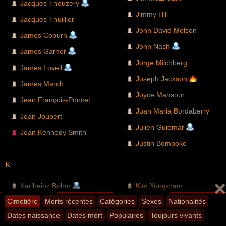
Jacques Thouzery
Jimmy Hill
Jacques Thuillier
John David Molson
James Coburn
John Nash
James Garner
Jorge Milchberg
James Lovell
Joseph Jackson
James March
Joyce Mansour
Jean François-Poncet
Juan Maria Bordaberry
Jean Joubert
Julien Guiomar
Jean Kennedy Smith
Justin Bomboko
K
Karlheinz Böhm
Kim Yong-nam
Cimetière
Morts récentes
Catégories
Sexes
Nationalités
Keely Smith
Konstantin Orbelyan
Dates naissance
Dates mort
Populaires
Toujours vivants
Kevin Hagen