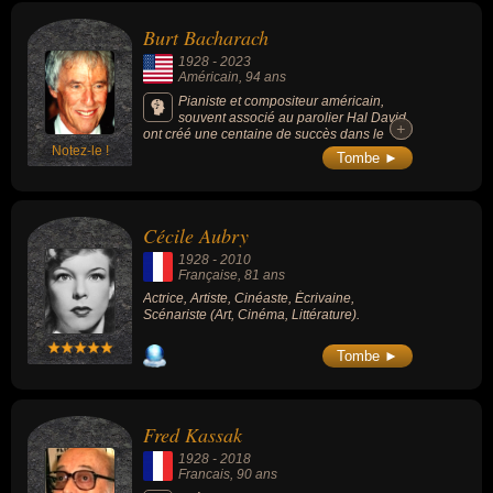
avec Charlton Heston), « Il était une fois la
révolution » (1971, western, de Sergio
Burt Bacharach
Leone), « Pat Garrett et Billy le Kid » (1973,
western), « La Bataille de Midway » (1973,
1928
-
2023
guerre, avec Charlton Heston), « Croix de fer
Américain
, 94 ans
» (1977, guerre) ou « Affliction » (1997,
drame).
Pianiste et compositeur américain,
souvent associé au parolier Hal David,
+
+
ont créé une centaine de succès dans le
Notez-le !
domaine de la chanson populaire comme «
Tombe ►
Raindrops Keep fallin' on My Head » (1969),
« I Say a Little Prayer for You » (1967) ou «
(They Long to Be) Close to You » (1970). Ils
sont les 2 plus importants artistes de la
Cécile Aubry
musique populaire américaine des années
1960 aux années 2000.
1928
-
2010
Française
, 81 ans
Actrice, Artiste, Cinéaste, Écrivaine,
Scénariste (Art, Cinéma, Littérature).
Tombe ►
Fred Kassak
1928
-
2018
Francais
, 90 ans