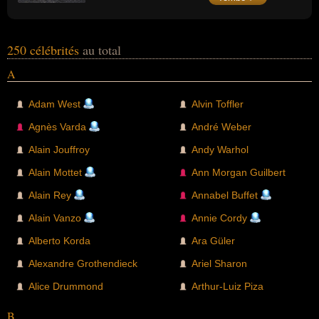
(terminant troisième de la compétition avec
les Bleus).
250 célébrités
au total
A
Adam West
Alvin Toffler
Agnès Varda
André Weber
Alain Jouffroy
Andy Warhol
Alain Mottet
Ann Morgan Guilbert
Alain Rey
Annabel Buffet
Alain Vanzo
Annie Cordy
Alberto Korda
Ara Güler
Alexandre Grothendieck
Ariel Sharon
Alice Drummond
Arthur-Luiz Piza
B