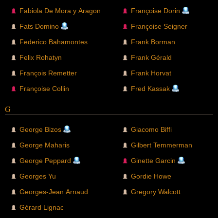
Fabiola De Mora y Aragon
Françoise Dorin
Fats Domino
Françoise Seigner
Federico Bahamontes
Frank Borman
Felix Rohatyn
Frank Gérald
François Remetter
Frank Horvat
Françoise Collin
Fred Kassak
G
George Bizos
Giacomo Biffi
George Maharis
Gilbert Temmerman
George Peppard
Ginette Garcin
Georges Yu
Gordie Howe
Georges-Jean Arnaud
Gregory Walcott
Gérard Lignac