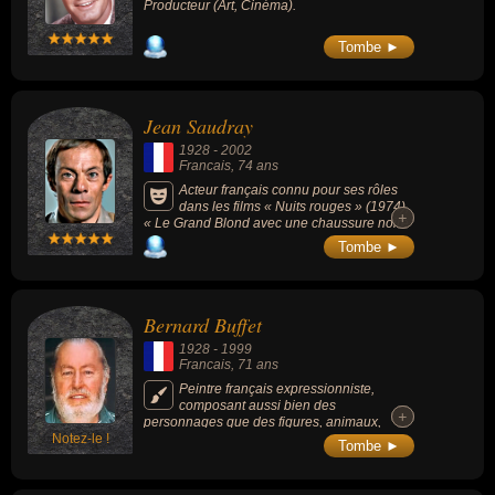
Producteur (Art, Cinéma).
Tombe ►
Jean Saudray
1928
-
2002
Francais
, 74 ans
Acteur français connu pour ses rôles
dans les films « Nuits rouges » (1974),
+
+
« Le Grand Blond avec une chaussure noire
» (1972, comédie, avec Pierre Richard) ou «
Tombe ►
Les Malheurs d'Alfred » (1972, comédie,
avec Pierre Richard).
Bernard Buffet
1928
-
1999
Francais
, 71 ans
Peintre français expressionniste,
composant aussi bien des
+
+
personnages que des figures, animaux,
Notez-le !
nus... et dont les tableaux les plus connues
Tombe ►
sont « Tête de Clown » (1950), « Femme au
poêle » (1947) ou « La casserole rouge »
(1951).