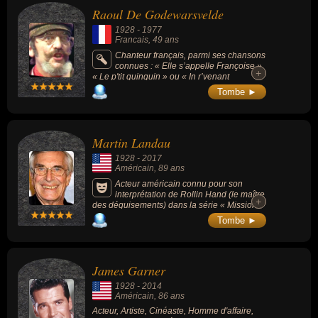
Raoul De Godewarsvelde
1928
-
1977
Francais
, 49 ans
Chanteur français, parmi ses chansons
connues : « Elle s’appelle Françoise »,
+
+
« Le p'tit quinquin » ou « In r’venant
d’Marquette ».
Tombe ►
Martin Landau
1928
-
2017
Américain
, 89 ans
Acteur américain connu pour son
interprétation de Rollin Hand (le maître
+
+
des déguisements) dans la série « Mission
impossible » (1966-1973, 7 saisons, 171
Tombe ►
épisodes) et son Oscar pour son
interprétation dans « Ed Wood » (1994, de
Tim Burton).
James Garner
1928
-
2014
Américain
, 86 ans
Acteur, Artiste, Cinéaste, Homme d'affaire,