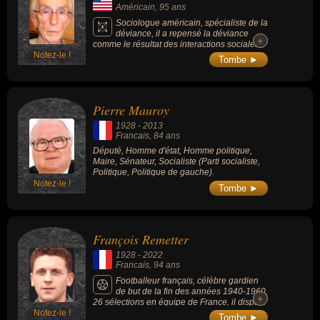
Américain
, 95 ans
Sociologue américain, spécialiste de la
déviance, il a repensé la déviance
+
+
comme le résultat des interactions sociales :
Notez-le !
ce ne sont pas les actes d’un individu en
Tombe ►
eux-mêmes qui le classent comme
transgressif, mais le regard des autres. Il est
l'auteur de plusieurs ouvrages marquants,
dont « Outsiders » (1963) et « Les Mondes
Pierre Mauroy
de l'art » (1982).
1928
-
2013
Francais
, 84 ans
Député, Homme d'état, Homme politique,
Maire, Sénateur, Socialiste (Parti socialiste,
Politique, Politique de gauche).
Notez-le !
Tombe ►
François Remetter
1928
-
2022
Francais
, 94 ans
Footballeur français, célèbre gardien
de but de la fin des années 1940-1960,
+
+
26 sélections en équipe de France, il dispute
Notez-le !
2 Coupes du monde : en 1954 et en 1958
Tombe ►