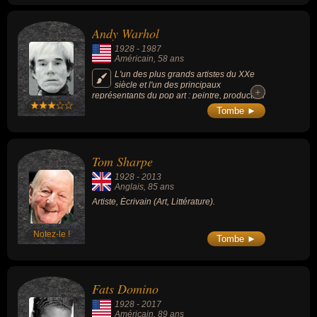
Andy Warhol
1928
-
1987
Américain
, 58 ans
L'un des plus grands artistes du XXe
siècle et l'un des principaux
+
+
représentants du pop art : peintre, producteur
musical et cinéaste d'avant-garde.
Tombe ►
Tom Sharpe
1928
-
2013
Anglais
, 85 ans
Artiste, Écrivain (Art, Littérature).
Notez-le !
Tombe ►
Fats Domino
1928
-
2017
Américain
, 89 ans