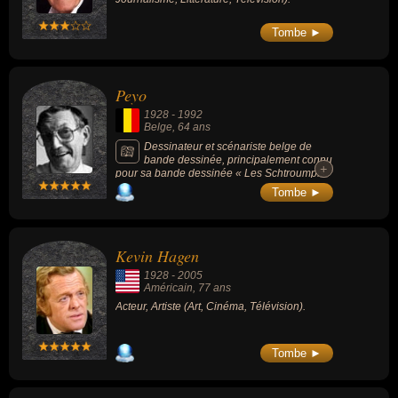
Tombe ►
Peyo
1928
-
1992
Belge
, 64 ans
Dessinateur et scénariste belge de
bande dessinée, principalement connu
+
+
pour sa bande dessinée « Les Schtroumpfs
», mais aussi « Johan et Pirlouit », « Benoît
Tombe ►
Brisefer », « Jacky et Célestin » et « Poussy
».
Kevin Hagen
1928
-
2005
Américain
, 77 ans
Acteur, Artiste (Art, Cinéma, Télévision).
Tombe ►