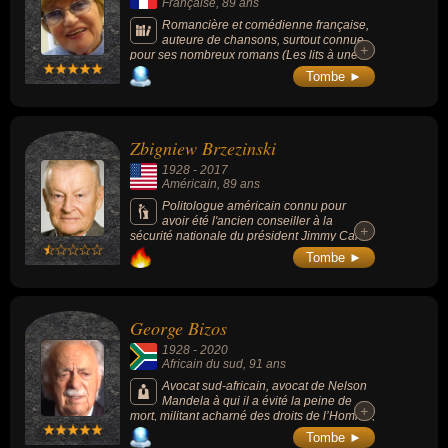
Française
, 89 ans
Romancière et comédienne française,
auteure de chansons, surtout connue
+
+
pour ses nombreux romans (Les lits à une
place, Les Corbeaux et les Renardes) et
Tombe ►
pièces de théâtre, elle est surtout connue
pour ses chansons comme « Que c'est triste
Venise » ou « N'avoue jamais ». Elle fut
l'épouse de Jean Poiret et elle est la
Zbigniew Brzezinski
compagne de Jean Piat depuis 1975.
1928
-
2017
Américain
, 89 ans
Politologue américain connu pour
avoir été l'ancien conseiller à la
+
+
sécurité nationale du président Jimmy Carter
dans les années 1980 et grande figure de la
Tombe ►
politique étrangère américaine.
George Bizos
1928
-
2020
Africain du sud
, 91 ans
Avocat sud-africain, avocat de Nelson
Mandela à qui il a évité la peine de
+
+
mort, militant acharné des droits de l’Homme,
il a milité contre l'apartheid et fut le
Tombe ►
compagnon de route du congrès national