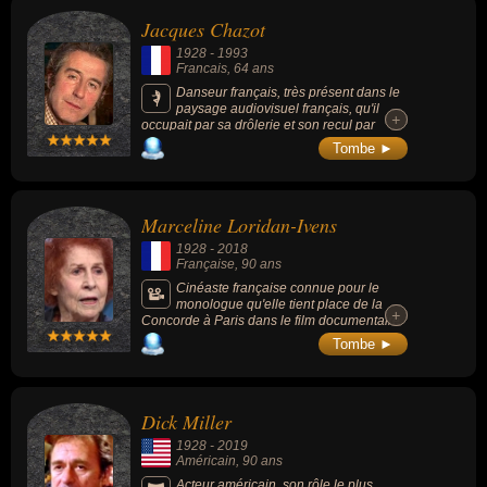
Jacques Chazot
1928
-
1993
Francais
, 64 ans
Danseur français, très présent dans le
paysage audiovisuel français, qu'il
+
+
occupait par sa drôlerie et son recul par
rapport à son propre personnage, il a
Tombe ►
participé à de nombreuses reprises à
l'émission « Les Grosses Têtes », comme
sociétaire, dans les années 1980, ainsi qu'à
quelques films.
Marceline Loridan-Ivens
1928
-
2018
Française
, 90 ans
Cinéaste française connue pour le
monologue qu'elle tient place de la
+
+
Concorde à Paris dans le film documentaire
de Jean Rouch et Edgar Morin, « Chronique
Tombe ►
d'un été » (1961), qui est l'un des premiers
témoignages filmés de la déportation durant
la Seconde Guerre mondiale.
Dick Miller
1928
-
2019
Américain
, 90 ans
Acteur américain, son rôle le plus