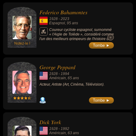
Federico Bahamontes
1928
-
2023
Espagnol
, 95 ans
Coureur cycliste espagnol, surnommé
« l'Aigle de Tolède », considéré comme
+
+
l'un des meilleurs grimpeurs de l'histoire du
Notez-le !
cyclisme, il a remporté le Tour de France
Tombe ►
1959 et le Grand Prix de la montagne de
cette épreuve à 6 reprises, ce qui en fait le
deuxième coureur (à égalité avec Lucien
Van Impe) en nombre de victoires sur ce
George Peppard
classement après Richard Virenque.
1928
-
1994
Américain
, 65 ans
Acteur, Artiste (Art, Cinéma, Télévision).
Tombe ►
Dick York
1928
-
1992
Américain
, 63 ans