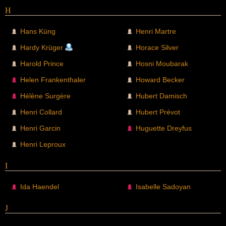
H
Hans Küng
Henri Martre
Hardy Krüger
Horace Silver
Harold Prince
Hosni Moubarak
Helen Frankenthaler
Howard Becker
Hélène Surgère
Hubert Damisch
Henri Collard
Hubert Prévot
Henri Garcin
Huguette Dreyfus
Henri Leproux
I
Ida Haendel
Isabelle Sadoyan
J