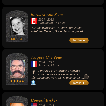
africain. Sa longue carrière est indissociable
de l’histoire politique récente de l’Afrique du
Sud.
Barbara Ann Scott
1928
-
2012
Canadienne
, 84 ans
Patineuse artistique, Sportive (Patinage
artistique, Record, Sport, Sport de glace).
Notez-la !
Tombe ►
Jacques Chérèque
1928
-
2017
Francais
, 89 ans
Politicien et syndicaliste français,
connu pour avoir été secrétaire
+
+
général adjoint de la CFDT et membre du
gouvernement de Michel Rocard en tant que
Tombe ►
ministre délégué sous la présidence de
François Mitterrand (en 1988 et 1991). Il est
le père du syndicaliste François Chérèque
mort presque 1 an avant lui.
Howard Becker
1928
-
2023