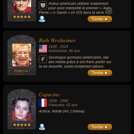
Acteur américain célèbre notamment
pour avoir interprété le premier « Jean-
+
+
Pierre » (« Darrin » en VO) dans la série «
Ma sorcière bien-aimée » (1964, 254
Tombe ►
épisodes).
Ruth Westheimer
1928
-
2024
Américaine
, 96 ans
Sexologue germano-américaine, star
des média grâce à son franc-parler sur
la vie sexuelle, sujets longtemps tabous.
Notez-la !
Tombe ►
Capucine
1928
-
1990
Française
, 62 ans
Actrice, Artiste (Art, Cinéma).
Tombe ►