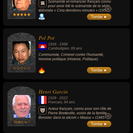
Scénariste et romancier français connu
pour avoir été le scénariste de la série
+
+
télévisée « Cinq dernières minutes » (1958-
1996, série policière, 38 saisons, 149
Tombe ►
épisodes). Lauréat du Grand Prix de
littérature policière, il aura oeuvré à la
réinvention du roman noir dans les années
1950 et 1960, deux décennies au cours
Pol Pot
desquelles la télévision et la radio, avides de
programmes à suspense, ont abondamment
1928
-
1998
popularisé le genre.
Cambodgien
, 69 ans
Communiste, Criminel contre l'humanité,
Homme politique (Histoire, Politique).
Tombe ►
Henri Garcin
1928
-
2022
Francais
, 94 ans
Acteur français, connu pour son rôle de
Pierre Bretteville, voisin de la famille
+
+
Boissier, dans la sitcom « Maguy » (1985-
Notez-le !
1993).
Tombe ►