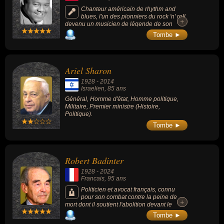
Chanteur américain de rhythm and
blues, l'un des pionniers du rock 'n' roll
+
+
devenu un musicien de légende de son
vivant. Pianiste dont le jeu est souvent
Tombe ►
qualifié de boogie-woogie, il fut influencé par
Amos Milburn. Il est l'auteur du rock « Ain't
That a Shame » (1955) et le plus célèbre
interprète de la ballade de 1940 « Blueberry
Ariel Sharon
Hill » (1956).
1928
-
2014
Israelien
, 85 ans
Général, Homme d'état, Homme politique,
Militaire, Premier ministre (Histoire,
Politique).
Tombe ►
Robert Badinter
1928
-
2024
Francais
, 95 ans
Politicien et avocat français, connu
pour son combat contre la peine de
+
+
mort dont il soutient l'abolition devant le
Parlement en 1981, proche de François
Tombe ►
Mitterrand, membre du Parti socialiste, il est