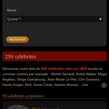
Morte :
Quand ?
250 célébrités
Découvrez notre liste de
250
célébrités nées en 1928
mortes et
connues comme par exemple : Michel Serrault, André Weber, Maya
Angelou, Serge Gainsbourg, Jean-Marie Le Pen, Che Guevara,
Hardy Krüger, Siné, Annie Cordy, Jeanne Moreau... Ces
+
+
personnalités peuvent avoir des liens variés dans les domaines de
50 célébrités
populaires
l'art, du cinéma, du théâtre, de la littérature, de la musique, de la
musique de film, de l'extrême droite, du front national, de la guerre,
people, de la politique, de l'histoire, du dessin, de l'humour ou de