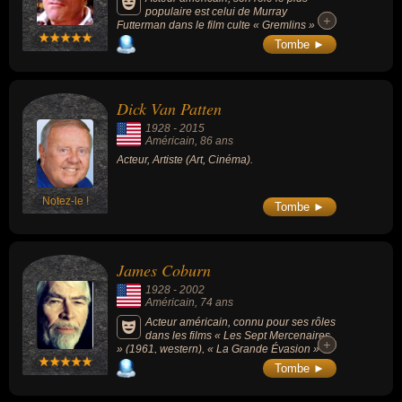
populaire est celui de Murray
+
+
Futterman dans le film culte « Gremlins »
(1984) et sa suite. Il a également joué dans «
Tombe ►
Terminator » (1984) ou « New York, New
York » (1977).
Dick Van Patten
1928
-
2015
Américain
, 86 ans
Acteur, Artiste (Art, Cinéma).
Notez-le !
Tombe ►
James Coburn
1928
-
2002
Américain
, 74 ans
Acteur américain, connu pour ses rôles
dans les films « Les Sept Mercenaires
+
+
» (1961, western), « La Grande Évasion »
(1963, guerre, avec Steve McQueen), «
Tombe ►
Charade » (1963, policier, avec Audrey
Hepburn), « Major Dundee » (1965, western,