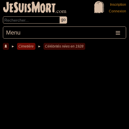
JeSuisMort
Inscription
.com
Connexion
Menu
►
Cimetière
►
Célébrités nées en 1928