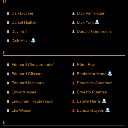
D
Dan Blocker
Dick Van Patten
Daniel Huillier
Dick York
Devi Erlih
Donald Henderson
Dick Miller
E
Edouard Chevardnadzé
Elliott Erwitt
Edouard Glissant
Ennio Morricone
Edouard Molinaro
Ernestine Anderson
Edward Albee
Ernesto Puentes
Einojuhani Rautavaara
Estelle Harris
Elie Wiesel
Eunice Gayson
F