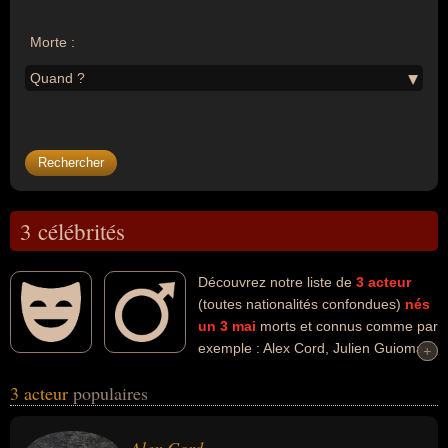
Morte :
Quand ?
3 célébrités
Découvrez notre liste de
3
acteur
(toutes nationalités confondues)
nés
un 3 mai
morts et connus comme par
exemple : Alex Cord, Julien Guiomar,
+
+
Gino Cervi... Ces personnalités (de sexe masculin) peuvent avoir
3 acteur
populaires
des liens variés dans les domaines de l'art, du cinéma, de la
télévision ou du théâtre. Ces célébrités peuvent également avoir
été artiste. En ce qui concerne leurs nationalités au moment de