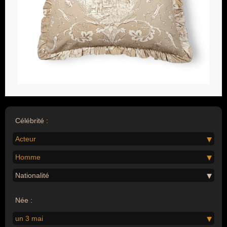
Célébrité :
Acteur
Homme
Nationalité
Née :
un 3 mai