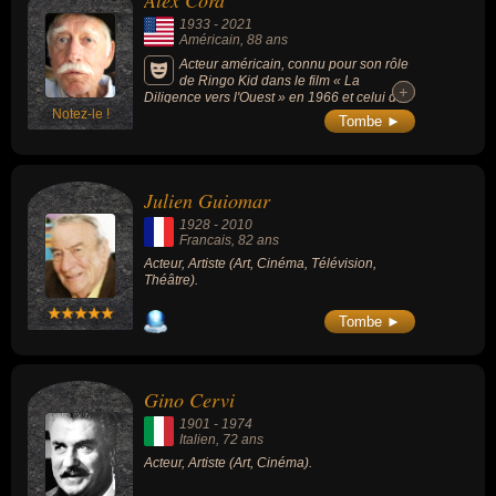
Alex Cord
leurs morts, ils peuvent avoir été américain, francais ou italien par
1933
-
2021
exemple.
Américain
, 88 ans
Acteur américain, connu pour son rôle
de Ringo Kid dans le film « La
+
+
Diligence vers l'Ouest » en 1966 et celui de
Notez-le !
Michael "Archangel" Coldsmith-Briggs III
Tombe ►
dans la série emblématique « Supercopter »
dans les années 1980.
Julien Guiomar
1928
-
2010
Francais
, 82 ans
Acteur, Artiste (Art, Cinéma, Télévision,
Théâtre).
Tombe ►
Gino Cervi
1901
-
1974
Italien
, 72 ans
Acteur, Artiste (Art, Cinéma).