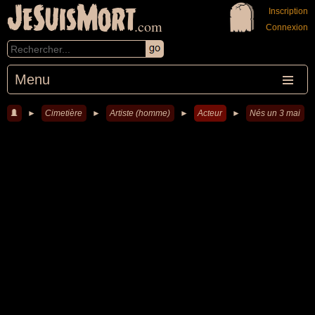
JeSuisMort
Inscription
.com
Connexion
Menu
►
Cimetière
►
Artiste (homme)
►
Acteur
►
Nés un 3 mai