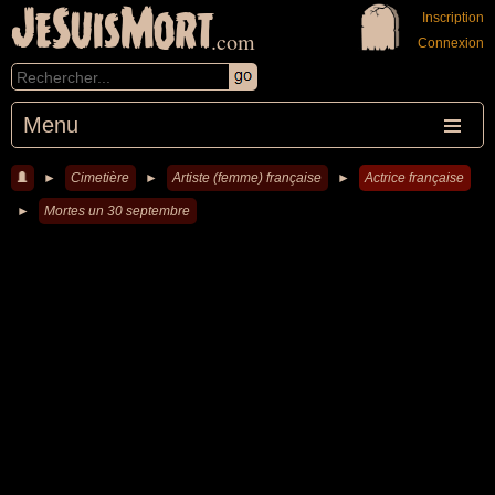
JeSuisMort
Inscription
.com
Connexion
Menu
►
Cimetière
►
Artiste (femme) française
►
Actrice française
►
Mortes un 30 septembre