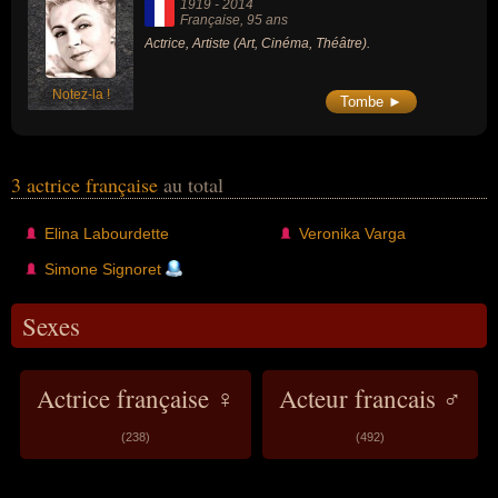
1919
-
2014
Française
, 95 ans
Actrice, Artiste (Art, Cinéma, Théâtre).
Notez-la !
Tombe ►
3 actrice française
au total
Elina Labourdette
Veronika Varga
Simone Signoret
Sexes
Actrice française ♀
Acteur francais ♂
(238)
(492)