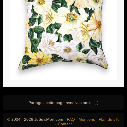
Partagez cette page avec vos amis ! ;-)
© 2004 - 2026 JeSuisMort.com -
FAQ
-
Mentions
-
Plan du site
-
Contact