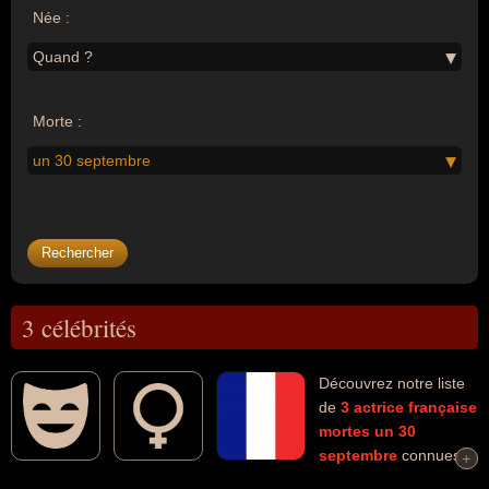
Née :
Quand ?
Morte :
un 30 septembre
3 célébrités
Découvrez notre liste
de
3
actrice
française
mortes un 30
septembre
connues
+
+
comme par exemple : Simone Signoret, Veronika Varga, Elina