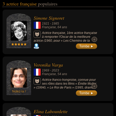
3 actrice française
populaires
Labourdette... Ces personnalités (de sexe féminin) peuvent avoir
des liens variés dans les domaines de l'art, du cinéma, de la
télévision ou du théâtre. Ces célébrités peuvent également avoir
Simone Signoret
été artiste. En ce qui concerne leurs nationalités au moment de
1921
-
1985
leurs morts, ils peuvent avoir été hongroise par exemple.
Française
, 64 ans
Actrice française, 1ère actrice française
à remporter l'Oscar de la meilleure
+
+
actrice (1960, pour « Les Chemins de la
haute ville »), Prix d'interprétation féminine
Tombe ►
au Festival de Cannes (1959, pour « Les
Chemins de la haute ville »), César de la
meilleure actrice (1977, pour « La Vie devant
soi »). Elle fut l'épouse d'Yves Montand de
Veronika Varga
1951 à sa mort.
1969
-
2023
Française
, 54 ans
Actrice franco-hongroise, connue pour
ses rôles dans les films « Émilie Muller
+
+
» (1994), « Le Roi de Paris » (1995, drame,
Notez-la !
avec Philippe Noiret) ou une apparition dans
Tombe ►
le 1er épisode de la série « The Witcher »
(2019).
Elina Labourdette