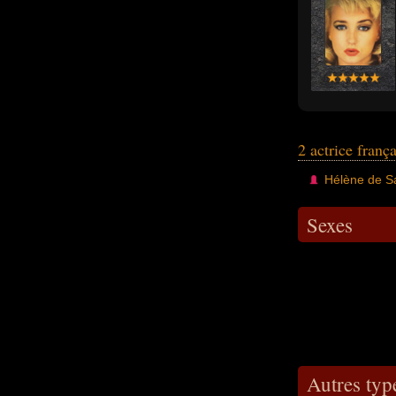
2 actrice franç
Hélène de S
Sexes
Autres type