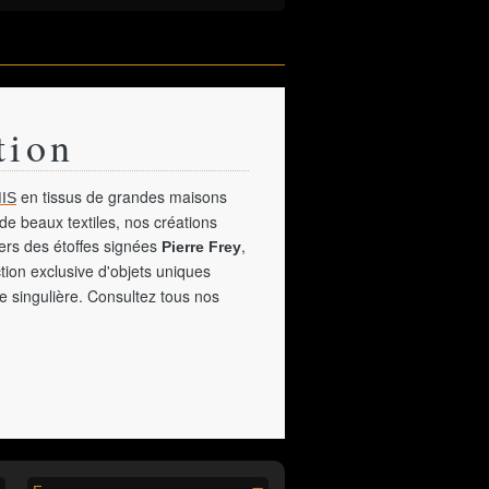
tion
en tissus de grandes maisons
IS
de beaux textiles, nos créations
vers des étoffes signées
,
Pierre Frey
tion exclusive d'objets uniques
e singulière. Consultez tous nos