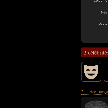
Célébrité 
Née 
Morte 
2 célébrité
descendante de cé
2 actrice franç