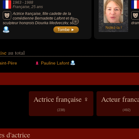
1963
-
1988
Française
, 25 ans
Actrice française, fille cadette de la
comédienne Bernadette Lafont et du
+
+
sculpteur hongrois Diourka Medveczky, son
dram
rôle majeur a été celui de Lilas dans le film «
Notez-la !
séri
Tombe ►
L'Été en pente douce » (1987, comédie /
drame, de Gérard Krawczyk, avec Jacques
Villeret).
aise
au total
aint-Père
Pauline Lafont
Actrice française ♀
Acteur franc
(238)
(492)
s d'actrice