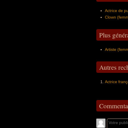
Actrice de pu
Clown (femm
Plus généra
Artiste (fem
Autres re
Actrice fran
Commentai