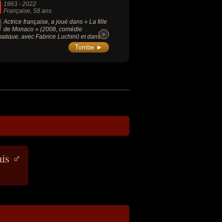
1963
-
2022
Française
, 58 ans
Actrice française, a joué dans « La fille
de Monaco » (2008, comédie
+
+
atique, avec Fabrice Luchini) et dans la
e policière « Profilage » (2009-2020).
Tombe ►
ais ♂