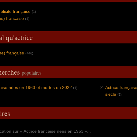
blicité française
(1)
e) française
(1)
l qu'actrice
me) française
(446)
cherches
populaires
çaise nées en 1963 et mortes en 2022
Actrice françai
(1)
siècle
(1)
res