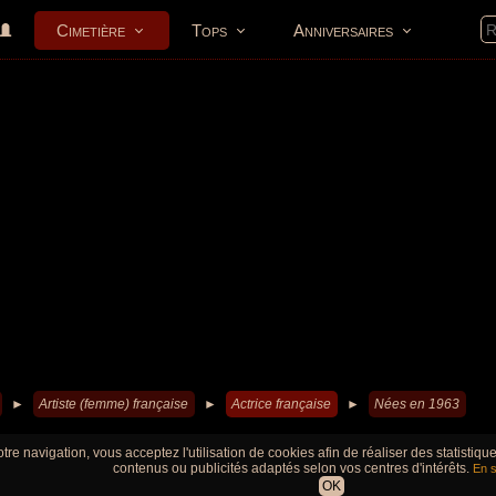
Cimetière
Tops
Anniversaires
►
Artiste (femme) française
►
Actrice française
►
Nées en 1963
tre navigation, vous acceptez l'utilisation de cookies afin de réaliser des statistiq
contenus ou publicités adaptés selon vos centres d'intérêts.
En s
OK