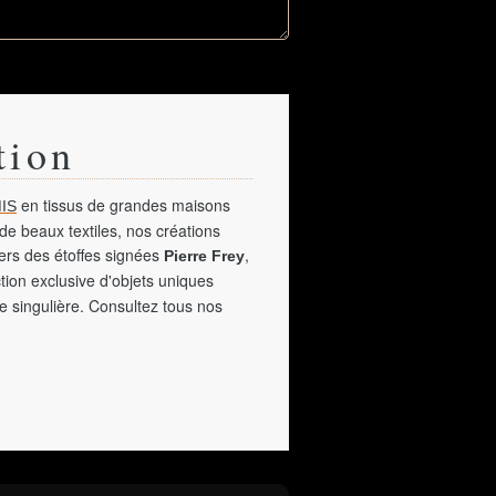
tion
en tissus de grandes maisons
IS
de beaux textiles, nos créations
vers des étoffes signées
,
Pierre Frey
tion exclusive d'objets uniques
e singulière. Consultez tous nos