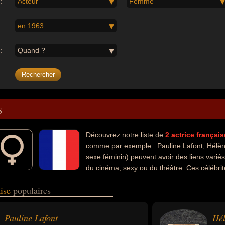
:
Acteur
Femme
:
en 1963
:
Quand ?
s
Découvrez notre liste de
2
actrice
français
comme par exemple : Pauline Lafont, Hélène
sexe féminin) peuvent avoir des liens varié
du cinéma, sexy ou du théâtre. Ces célébrit
lébrité ou cinéaste.
aise
populaires
Pauline Lafont
Hél