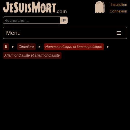
JeSuisMort
Inscription
.com
Connexion
Menu
►
Cimetière
►
Homme politique et femme politique
►
Altermondialiste et altermondialiste