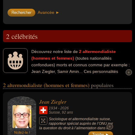
Avancée ►
2 célébrités
Découvrez notre liste de
2
altermondialiste
(hommes et femmes)
(toutes nationalités
confondues) morts et connus comme par exemple :
Jean Ziegler, Samir Amin... Ces personnalités
+
+
peuvent avoir des liens variés dans les domaines de l'art, de la
2 altermondialiste (hommes et femmes)
populaires
littérature, du parti socialiste, de la politique, de la politique de
gauche, de la science, de la sociologie, de l'économie, de la
géopolitique ou du parti communiste français. Ces célébrités
Jean Ziegler
peuvent également avoir été artiste, auteur d'ouvrages politiques,
1934
-
2026
conseiller municipal, écrivain, écrivain scientifique, homme d'état,
Suisse
, 92 ans
homme politique, militant, militant des droits de l'homme,
Sociologue et altermondialiste suisse,
rapporteur spécial auprès de l’ONU sur
scientifique, socialiste, sociologue, communiste, économiste,
+
+
la question du droit à l’alimentation dans le
géopolitologue ou politologue. En ce qui concerne leurs nationalités
Notez-le !
monde, vice-président du comité consultatif
Tombe ►