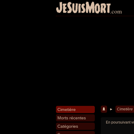
JeSuisMort
.com
Cimetière
►
Cimetière
Morts récentes
En poursuivant vo
Catégories