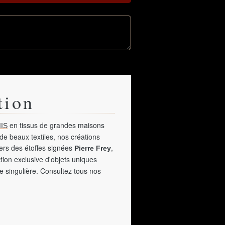
tion
en tissus de grandes maisons
IS
de beaux textiles, nos créations
vers des étoffes signées
,
Pierre Frey
tion exclusive d'objets uniques
e singulière. Consultez tous nos