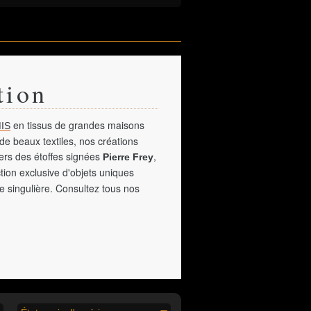
tion
en tissus de grandes maisons
IS
de beaux textiles, nos créations
vers des étoffes signées
,
Pierre Frey
tion exclusive d'objets uniques
e singulière. Consultez tous nos