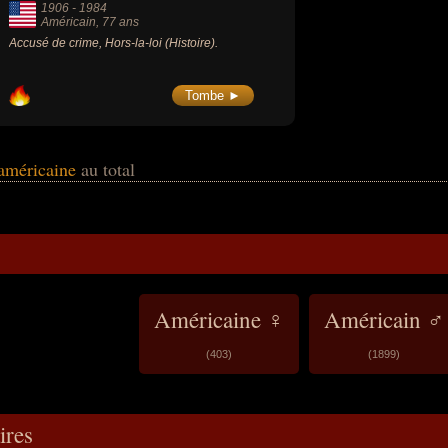
1906
-
1984
Américain
, 77 ans
Accusé de crime, Hors-la-loi (Histoire).
Tombe ►
 américaine
au total
Américaine ♀
Américain ♂
(403)
(1899)
res