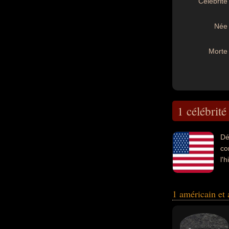
Célébrité 
Née 
Morte 
1 célébrité
Dé
co
l'
1 américain et