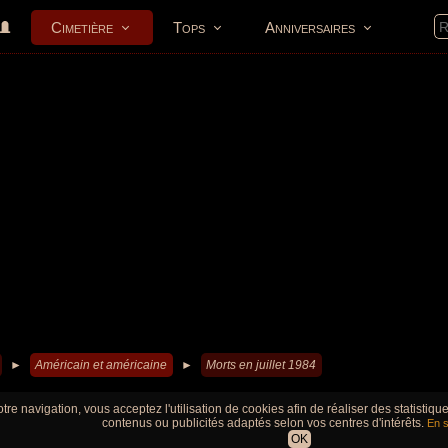
Cimetière
Tops
Anniversaires
►
Américain et américaine
►
Morts en juillet 1984
tre navigation, vous acceptez l'utilisation de cookies afin de réaliser des statistiq
contenus ou publicités adaptés selon vos centres d'intérêts.
En s
OK