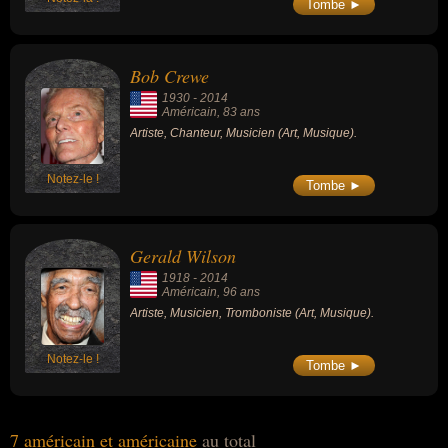
Tombe ►
Bob Crewe
1930
-
2014
Américain
, 83 ans
Artiste, Chanteur, Musicien (Art, Musique).
Notez-le !
Tombe ►
Gerald Wilson
1918
-
2014
Américain
, 96 ans
Artiste, Musicien, Tromboniste (Art, Musique).
Notez-le !
Tombe ►
7 américain et américaine
au total