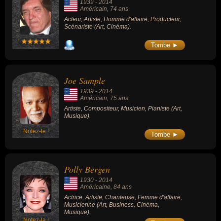
1939
-
2014
Américain
, 74 ans
Acteur, Artiste, Homme d'affaire, Producteur,
Scénariste (Art, Cinéma).
Tombe ►
Joe Sample
1939
-
2014
Américain
, 75 ans
Artiste, Compositeur, Musicien, Pianiste (Art,
Musique).
Notez-le !
Tombe ►
Polly Bergen
1930
-
2014
Américaine
, 84 ans
Actrice, Artiste, Chanteuse, Femme d'affaire,
Musicienne (Art, Business, Cinéma,
Musique).
Notez-la !