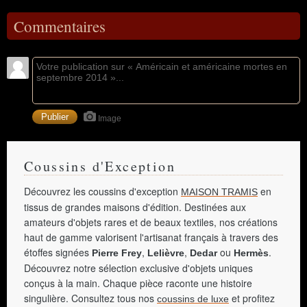
Commentaires
Image
Coussins d'Exception
Découvrez les coussins d'exception
en
MAISON TRAMIS
tissus de grandes maisons d'édition. Destinées aux
amateurs d'objets rares et de beaux textiles, nos créations
haut de gamme valorisent l'artisanat français à travers des
étoffes signées
,
,
ou
.
Pierre Frey
Lelièvre
Dedar
Hermès
Découvrez notre sélection exclusive d'objets uniques
conçus à la main. Chaque pièce raconte une histoire
singulière. Consultez tous nos
et profitez
coussins de luxe