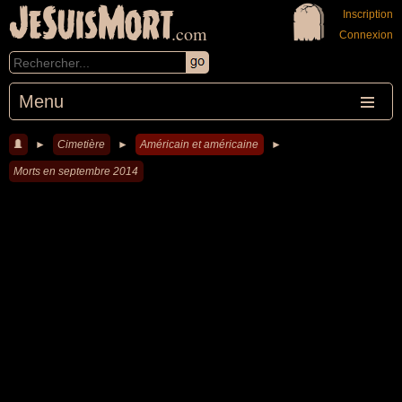
JeSuisMort
Inscription
.com
Connexion
Menu
►
Cimetière
►
Américain et américaine
►
Morts en septembre 2014