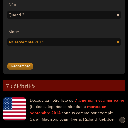
Née :
Quand ?
Morte :
en septembre 2014
7 célébrités
Découvrez notre liste de
7
américain et américaine
(toutes catégories confondues)
mortes en
septembre 2014
connus comme par exemple :
Sarah Madison, Joan Rivers, Richard Kiel, Joe
+
+
Sample, Polly Bergen, Bob Crewe, Gerald Wilson... Ces