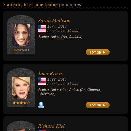
7 américain et américaine
populaires
personnalités peuvent avoir des liens variés dans les domaines de
l'art, du cinéma, de la télévision, de la musique ou du business.
Ces célébrités peuvent également avoir été acteur, artiste,
Sarah Madison
animateur, homme d'affaire, producteur, scénariste, compositeur,
1974
-
2014
musicien, pianiste, chanteur ou tromboniste.
Américaine
, 40 ans
Actrice, Artiste (Art, Cinéma).
Notez-la !
Tombe ►
Joan Rivers
1933
-
2014
Américaine
, 81 ans
Actrice, Animatrice, Artiste (Art, Cinéma,
Télévision).
Tombe ►
Richard Kiel