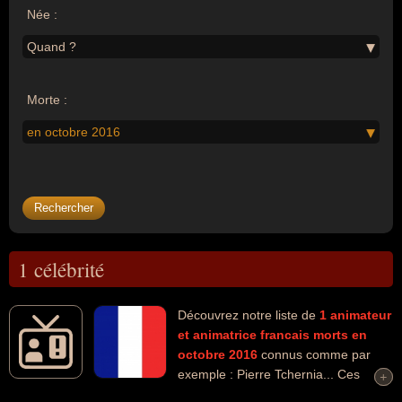
Née :
Quand ?
Morte :
en octobre 2016
1 célébrité
Découvrez notre liste de
1
animateur
et animatrice
francais
morts en
octobre 2016
connus comme par
exemple : Pierre Tchernia... Ces
+
+
personnalités peuvent avoir des liens variés dans les domaines de