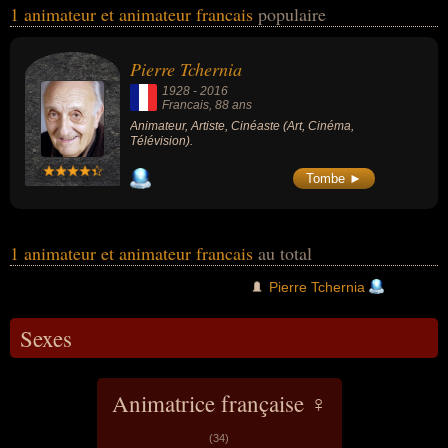
1 animateur et animateur francais
populaire
l'art, du cinéma ou de la télévision. Ces célébrités peuvent
également avoir été artiste ou cinéaste.
Pierre Tchernia
1928
-
2016
Francais
, 88 ans
Animateur, Artiste, Cinéaste (Art, Cinéma,
Télévision).
Tombe ►
1 animateur et animateur francais
au total
Pierre Tchernia
Sexes
Animatrice française ♀
(34)