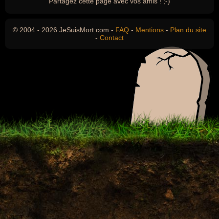
Partagez cette page avec vos amis ! ;-)
© 2004 - 2026 JeSuisMort.com -
FAQ
-
Mentions
-
Plan du site
-
Contact