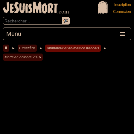
JeSuisMort
Inscription
.com
Connexion
Menu
►
Cimetière
►
Animateur et animatrice francais
►
Morts en octobre 2016