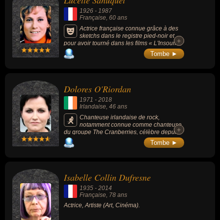
Lucette Sahuquet
conjointe de célébrité, chanteuse, chanteuse de rock, compositrice,
1926
-
1987
compositrice de rock ou musicienne. En ce qui concerne leurs
Française
, 60 ans
nationalités au moment de leurs morts, ils peuvent avoir été
Actrice française connue grâce à des
sketchs dans le registre pied-noir et
française ou irlandaise par exemple.
+
+
pour avoir tourné dans les films « L'Insoumis
» (1964) ou « Dupont Lajoie » (1975,
Tombe ►
drame).
Dolores O'Riordan
1971
-
2018
Irlandaise
, 46 ans
Chanteuse irlandaise de rock,
notamment connue comme chanteuse
+
+
du groupe The Cranberries, célèbre depuis
les années 1990, avec des tubes comme «
Tombe ►
Zombie », « Just My Imagination » ou «
Animal Instinct ». Le groupe a vendu plus de
40 millions d’albums au moment de la mort
de Dolores O'Riordan.
Isabelle Collin Dufresne
1935
-
2014
Française
, 78 ans
Actrice, Artiste (Art, Cinéma).