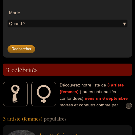
Morte :
Quand ?
3 célébrités
Découvrez notre liste de
3
artiste
(femmes)
(toutes nationalités
confondues)
nées un 6 septembre
mortes et connues comme par
+
+
exemple : Lucette Sahuquet, Dolores O'Riordan, Isabelle Collin
3 artiste (femmes)
populaires
Dufresne... Ces personnalités (de sexe féminin) peuvent avoir des
liens variés dans les domaines de l'art, du cinéma, de la musique
ou du rock. Ces célébrités peuvent également avoir été actrice,