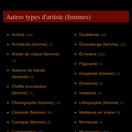
Autres types d'artiste (femmes)
Actrice
Doubleuse
(654)
(16)
Architecte (femme)
Dramaturge (femme)
(4)
(10)
Artiste de cirque (femme)
Écrivaine
(226)
(1)
Figurante
(1)
Auteure de bande
Graphiste (femme)
(1)
dessinée
(4)
Graveuse
(2)
Cheffe d'orchestre
(femme)
Imitatrice
(1)
(1)
Chorégraphe (femme)
Lithographe (femme)
(16)
(1)
Cinéaste (femme)
Metteuse en scène
(45)
(8)
Comique (femme)
Monteuse
(5)
(3)
Compositrice
Musicienne
(30)
(291)