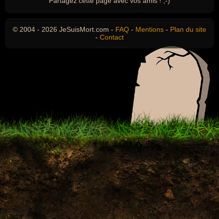
Partagez cette page avec vos amis ! ;-)
© 2004 - 2026 JeSuisMort.com -
FAQ
-
Mentions
-
Plan du site
-
Contact