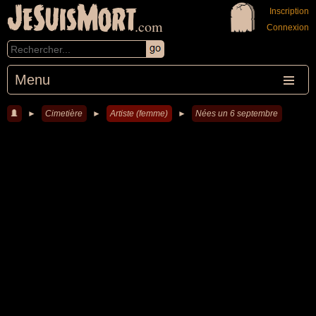
JeSuisMort
Inscription
.com
Connexion
Menu
►
Cimetière
►
Artiste (femme)
►
Nées un 6 septembre