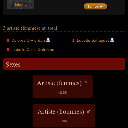
Notez-la !
Tombe ►
3 artiste (femmes)
au total
Dolores O'Riordan
Lucette Sahuquet
Isabelle Collin Dufresne
Sexes
Artiste (femmes) ♀
(1185)
Artiste (hommes) ♂
(5064)