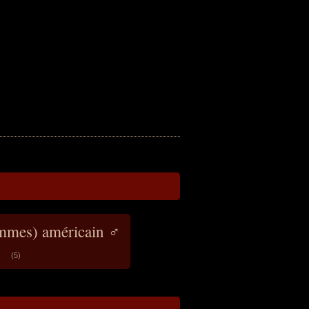
mmes) américain ♂
(5)