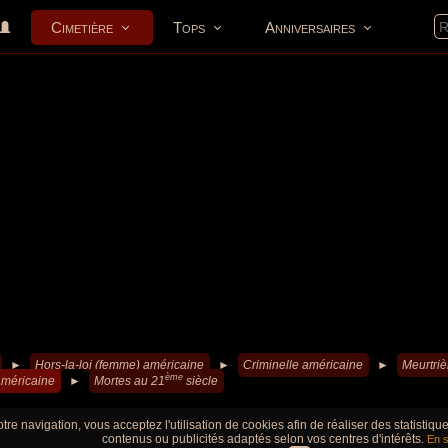
Cimetière
Tops
Anniversaires
►
Hors-la-loi (femme) américaine
►
Criminelle américaine
►
Meurtriè
ème
américaine
►
Mortes au 21
siècle
tre navigation, vous acceptez l'utilisation de cookies afin de réaliser des statistiq
contenus ou publicités adaptés selon vos centres d'intérêts.
En s