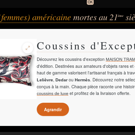
OK
 (femmes) américaine
mortes au 21
siè
ème
Coussins d'Excep
Découvrez les coussins d'exception
MAISON TRAM
d'édition. Destinées aux amateurs d'objets rares et 
haut de gamme valorisent l'artisanat français à tra
,
ou
. Découvrez notre sélec
Lelièvre
Dedar
Hermès
conçus à la main. Chaque pièce raconte une histoir
et profitez de la livraison offerte.
coussins de luxe
Agrandir