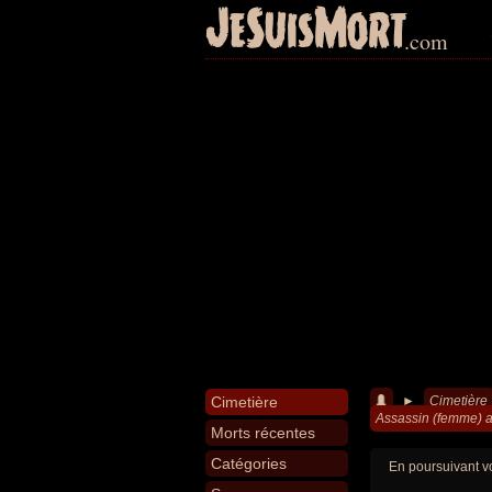
JeSuisMort
.com
Cimetière
►
Cimetière
Assassin (femme) 
Morts récentes
Catégories
En poursuivant vo