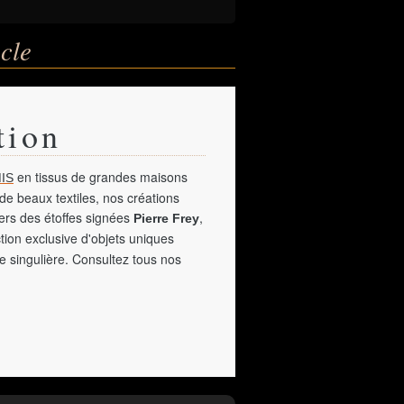
cle
tion
en tissus de grandes maisons
IS
de beaux textiles, nos créations
vers des étoffes signées
,
Pierre Frey
tion exclusive d'objets uniques
e singulière. Consultez tous nos