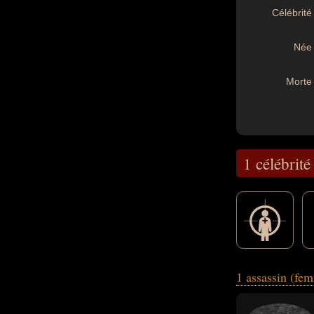
Célébrité 
Née 
Morte 
1 célébrité
peuvent également
1 assassin (fe