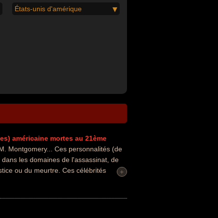
États-unis d'amérique
es)
américaine
mortes au 21ème
. Montgomery... Ces personnalités (de
s dans les domaines de l'assassinat, de
ustice ou du meurtre. Ces célébrités
+