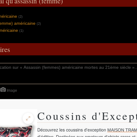
al qu'assassin (femme)
méricaine
(2)
(femme) américaine
(2)
méricaine
(1)
res
Image
Coussins d'Excep
Découvrez les coussins d'exception
MAISON TRAM
d'édition. Destinées aux amateurs d'objets rares et 