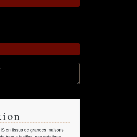
tion
en tissus de grandes maisons
IS
de beaux textiles, nos créations