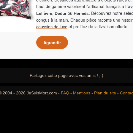
haut de gamme valorisent l'artisanat français à tra
,
ou
. Découvrez notre sélec
Lelièvre
Dedar
Hermès
conçus à la main. Chaque pièce raconte une histoir
et profitez de la livraison offerte.
coussins de luxe
Agrandir
Partagez cette page avec vos amis ! ;-)
© 2004 - 2026 JeSuisMort.com -
FAQ
-
Mentions
-
Plan du site
-
Contac