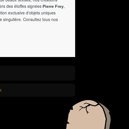
vers des étoffes signées
,
Pierre Frey
tion exclusive d'objets uniques
e singulière. Consultez tous nos
t