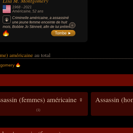
Lisa M. Montgomery
1968
-
2021
Américaine
, 52 ans
Criminelle américaine, a assassiné
une jeune femme enceinte de huit
+
+
mois, Bobbie Jo Stinnett, afin de lui prélever
son fœtus. Son exécution est la première
Tombe ►
exécution d'une femme par les autorités
fédérales américaines depuis 1953.
mme) américaine
au total
tgomery
sassin (femmes) américaine ♀
Assassin (ho
(1)