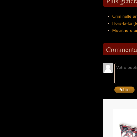
Plus génér
Criminelle a
Hors-la-loi 
Meurtrière a
Commentai