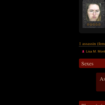
1 assassin (fe
Lisa M. Mon
Sexes
As