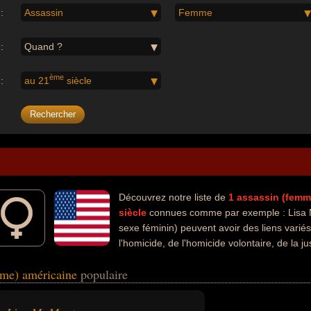
:
Assassin
Femme
:
Quand ?
ème
:
au 21
siècle
Découvrez notre liste de
1
assassin (femm
siècle
connues comme par exemple : Lisa M
sexe féminin) peuvent avoir des liens varié
l'homicide, de l'homicide volontaire, de la j
 avoir été criminelle, hors-la-loi ou meurtrière.
mme) américaine
populaire