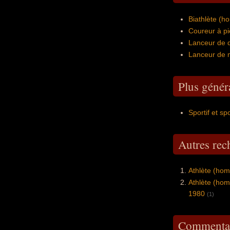
Biathlète (
Coureur à pi
Lanceur de d
Lanceur de 
Plus génér
Sportif et sp
Autres re
Athlète (ho
Athlète (ho
1980
(1)
Commentai