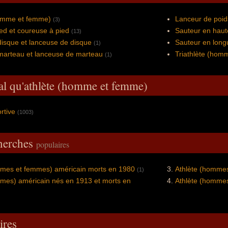
homme et femme)
Lanceur de poid
(3)
ed et coureuse à pied
Sauteur en haut
(13)
isque et lanceuse de disque
Sauteur en long
(1)
marteau et lanceuse de marteau
Triathlète (hom
(1)
al qu'athlète (homme et femme)
ortive
(1003)
cherches
populaires
mmes et femmes) américain morts en 1980
Athlète (homme
(1)
mmes) américain nés en 1913 et morts en
Athlète (hommes
res