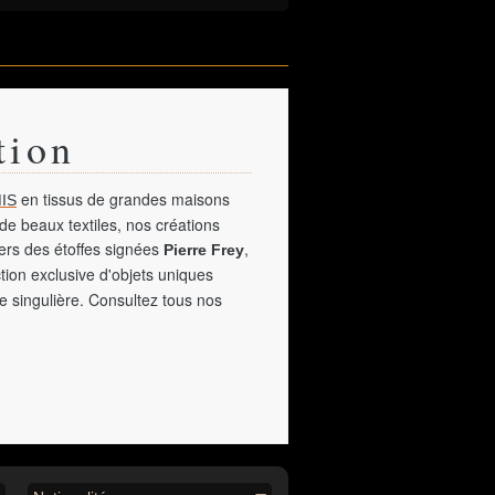
tion
en tissus de grandes maisons
IS
de beaux textiles, nos créations
vers des étoffes signées
,
Pierre Frey
tion exclusive d'objets uniques
e singulière. Consultez tous nos