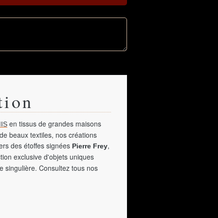
tion
en tissus de grandes maisons
IS
de beaux textiles, nos créations
vers des étoffes signées
,
Pierre Frey
tion exclusive d'objets uniques
e singulière. Consultez tous nos