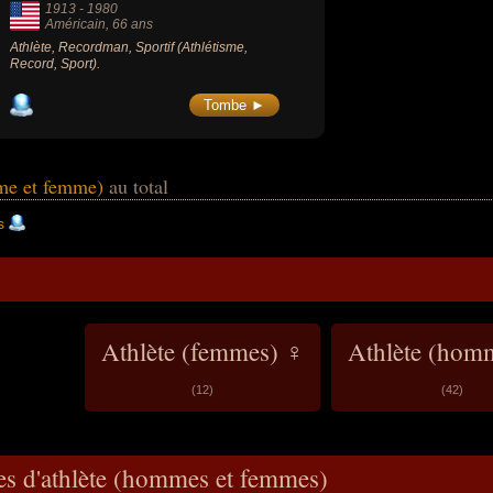
1913
-
1980
Américain
, 66 ans
Athlète, Recordman, Sportif (Athlétisme,
Record, Sport).
Tombe ►
mme et femme)
au total
s
Athlète (femmes) ♀
Athlète (hom
(12)
(42)
es d'athlète (hommes et femmes)