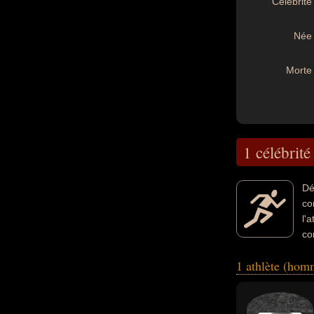
Célébrité 
Née 
Morte 
1 célébrité
Dé
co
l'
co
1 athlète (ho