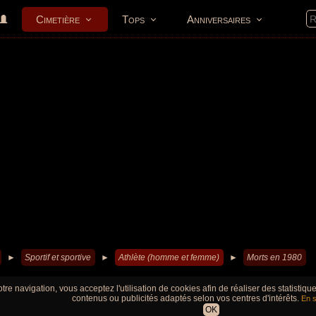
Cimetière
Tops
Anniversaires
►
Sportif et sportive
►
Athlète (homme et femme)
►
Morts en 1980
tre navigation, vous acceptez l'utilisation de cookies afin de réaliser des statistiq
contenus ou publicités adaptés selon vos centres d'intérêts.
En s
OK