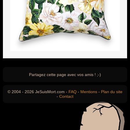
Partagez cette page avec vos amis ! ;-)
© 2004 - 2026 JeSuisMort.com -
FAQ
-
Mentions
-
Plan du site
-
Contact