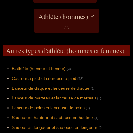
d'entraînement en inventant la course
fractionnée, désormais utilisée par la très
grande majorité des athlètes de haut niveau,
Athlète (hommes) ♂
ou en pratiquant régulièrement un
entraînement en hypoventilation, Zátopek
possédait un style de course atypique,
(42)
grimaçant et exprimant beaucoup de
souffrance lorsqu'il courait. Il est intronisé au
Panthéon de l'athlétisme de l'IAAF en 2012.
Autres types d'athlète (hommes et femmes)
Biathlète (homme et femme)
(3)
Coureur à pied et coureuse à pied
(13)
Lanceur de disque et lanceuse de disque
(1)
Lanceur de marteau et lanceuse de marteau
(1)
Lanceur de poids et lanceuse de poids
(1)
Sauteur en hauteur et sauteuse en hauteur
(1)
Sauteur en longueur et sauteuse en longueur
(2)