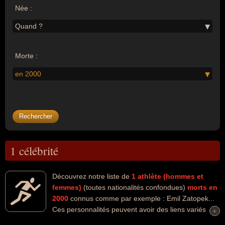
Née :
Quand ?
Morte :
en 2000
1 célébrité
Découvrez notre liste de
1
athlète (hommes et
femmes)
(toutes nationalités confondues)
morts en
2000
connus comme par exemple : Emil Zatopek...
Ces personnalités peuvent avoir des liens variés
+
+
dans les domaines de l'athlétisme ou du sport. Ces célébrités