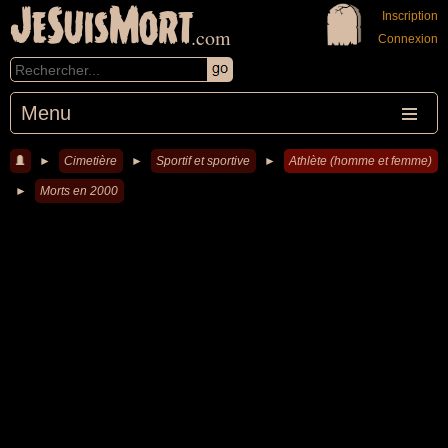
JeSuisMort
Inscription
.com
Connexion
Menu
►
Cimetière
►
Sportif et sportive
►
Athlète (homme et femme)
►
Morts en 2000