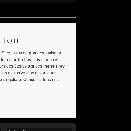
tion
en tissus de grandes maisons
IS
de beaux textiles, nos créations
vers des étoffes signées
,
Pierre Frey
tion exclusive d'objets uniques
e singulière. Consultez tous nos