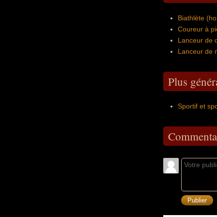
Biathlète (
Coureur à pi
Lanceur de d
Lanceur de 
Plus génér
Sportif et sp
Commentai