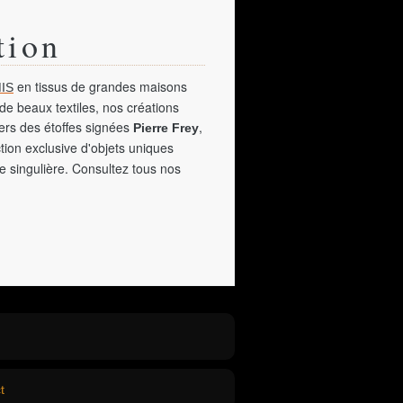
tion
en tissus de grandes maisons
IS
de beaux textiles, nos créations
vers des étoffes signées
,
Pierre Frey
tion exclusive d'objets uniques
e singulière. Consultez tous nos
t