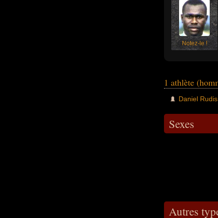
Notez-le !
1 athlète (ho
Daniel Rudi
Sexes
Autres typ