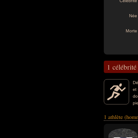
Célébrité 
Née 
Morte 
1 célébrité
Dé
et
do
pi
exemple.
1 athlète (ho