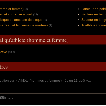
homme et femme)
Lanceur de poid
(3)
ed et coureuse à pied
Sauteur en haut
(13)
isque et lanceuse de disque
Sauteur en long
(1)
marteau et lanceuse de marteau
Triathlète (hom
(1)
al qu'athlète (homme et femme)
ortive
(1003)
res
Image