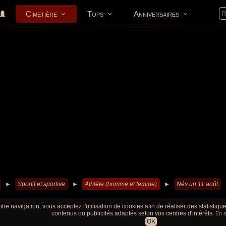
Cimetière
Tops
Anniversaires
►
Sportif et sportive
►
Athlète (homme et femme)
►
Nés un 11 août
tre navigation, vous acceptez l'utilisation de cookies afin de réaliser des statistiq
contenus ou publicités adaptés selon vos centres d'intérêts.
En s
OK