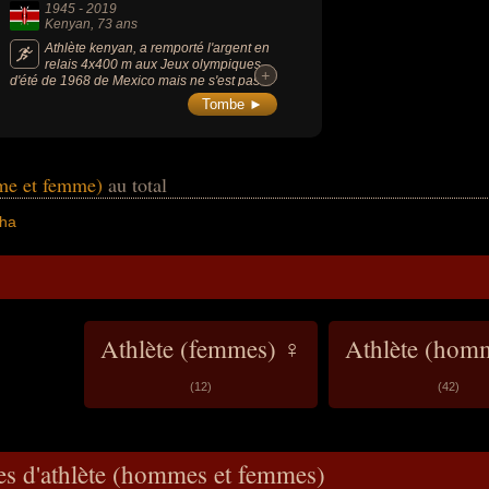
1945
-
2019
Kenyan
, 73 ans
Athlète kenyan, a remporté l'argent en
relais 4x400 m aux Jeux olympiques
+
+
d'été de 1968 de Mexico mais ne s'est pas
qualifié pour la finale. Il est le père de David
Tombe ►
Rudisha, coureur de 800 m en activité au
moment de sa mort.
mme et femme)
au total
sha
Athlète (femmes) ♀
Athlète (hom
(12)
(42)
es d'athlète (hommes et femmes)