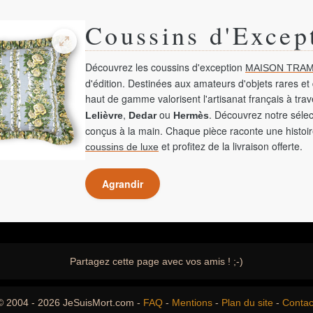
Coussins d'Excep
Découvrez les coussins d'exception
MAISON TRAM
d'édition. Destinées aux amateurs d'objets rares et 
haut de gamme valorisent l'artisanat français à tra
,
ou
. Découvrez notre sélec
Lelièvre
Dedar
Hermès
conçus à la main. Chaque pièce raconte une histoir
et profitez de la livraison offerte.
coussins de luxe
Agrandir
Partagez cette page avec vos amis ! ;-)
© 2004 - 2026 JeSuisMort.com -
FAQ
-
Mentions
-
Plan du site
-
Contac