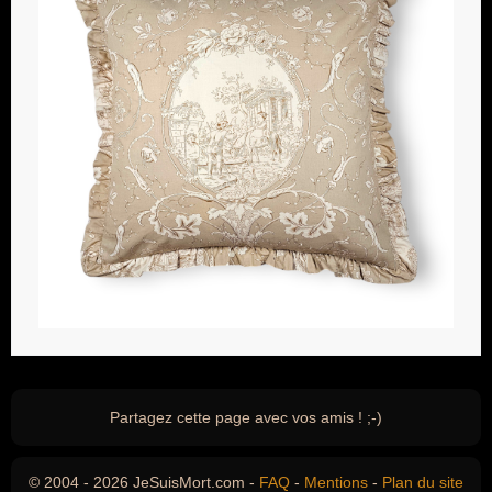
Partagez cette page avec vos amis ! ;-)
© 2004 - 2026 JeSuisMort.com -
FAQ
-
Mentions
-
Plan du site