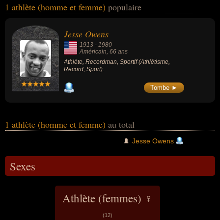
1 athlète (homme et femme)
populaire
du sport. Ces célébrités peuvent également avoir été recordman ou
sportif. En ce qui concerne leurs nationalités au moment de leurs
morts, ils peuvent avoir été américain par exemple.
Jesse Owens
1913
-
1980
Américain
, 66 ans
Athlète, Recordman, Sportif (Athlétisme,
Record, Sport).
Tombe ►
1 athlète (homme et femme)
au total
Jesse Owens
Sexes
Athlète (femmes) ♀
(12)