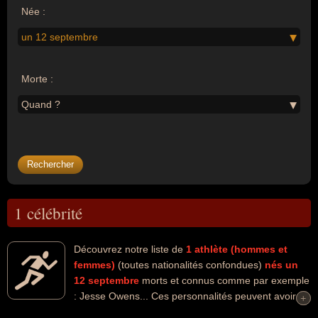
Née :
un 12 septembre
Morte :
Quand ?
1 célébrité
Découvrez notre liste de
1
athlète (hommes et
femmes)
(toutes nationalités confondues)
nés un
12 septembre
morts et connus comme par exemple
: Jesse Owens... Ces personnalités peuvent avoir
+
+
des liens variés dans les domaines de l'athlétisme, des record ou