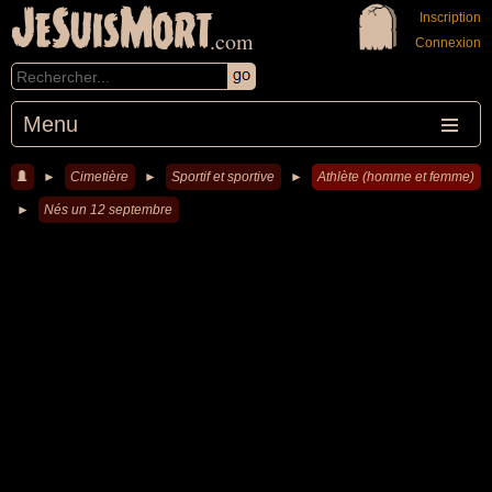
JeSuisMort
Inscription
.com
Connexion
Menu
►
Cimetière
►
Sportif et sportive
►
Athlète (homme et femme)
►
Nés un 12 septembre